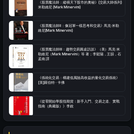
《股票魔法師：縱橫天下股市的奧秘》(交易大師係列)
米勒維尼 (Mark Minervini)
《股票魔法師Ⅱ：像冠軍一樣思考和交易》馬克·米勒
維尼(Mark Minervini)
《股票魔法師Ⅲ：趨勢交易圓桌訪談》（美）馬克·米
勒維尼（Mark Minervini）等 著；李鬆陽，王韻，石
孟南 譯
《係統化交易：構建低風險高收益的量化交易係統》
[英]羅伯特 · 卡佛
《從零開始學股指期貨：新手入門、交易之道、實戰
指南（典藏版）》李銳