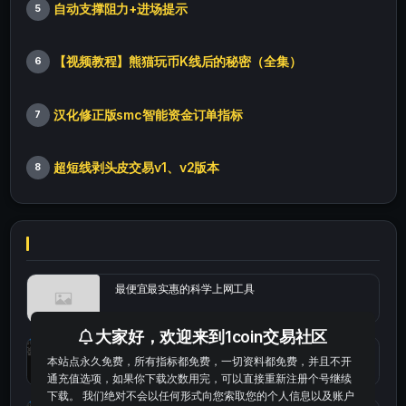
自动支撑阻力+进场提示
5
【视频教程】熊猫玩币K线后的秘密（全集）
6
汉化修正版smc智能资金订单指标
7
超短线剥头皮交易v1、v2版本
8
最便宜最实惠的科学上网工具
大家好，欢迎来到1coin交易社区
统计涨跌幅的python代码
本站点永久免费，所有指标都免费，一切资料都免费，并且不开
通充值选项，如果你下载次数用完，可以直接重新注册个号继续
下载。 我们绝对不会以任何形式向您索取您的个人信息以及账户