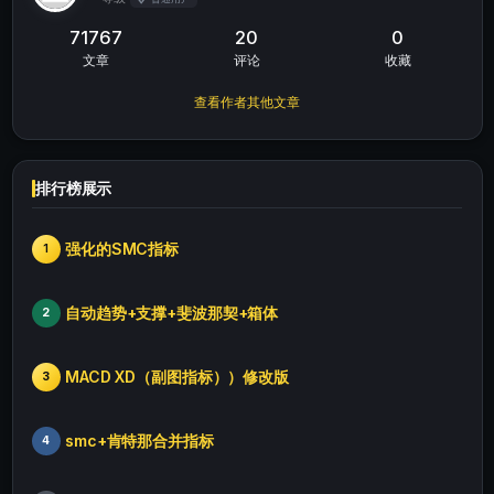
71767
20
0
文章
评论
收藏
查看作者其他文章
排行榜展示
强化的SMC指标
1
自动趋势+支撑+斐波那契+箱体
2
MACD XD（副图指标））修改版
3
smc+肯特那合并指标
4