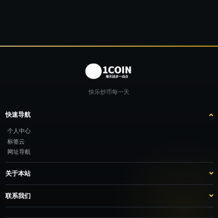
快乐炒币每一天
快速导航
个人中心
标签云
网址导航
关于本站
站点介绍
客服咨询
联系我们
推广计划
TG：@feimao2024 QQ：3261605442 微信：moto001com 新浪微博：三
倍好运_lv