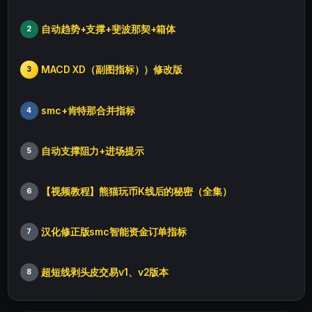
自动趋势+支撑+斐波那契+箱体
2
MACD XD（副图指标））修改版
3
smc+肯特那合并指标
4
自动支撑阻力+进场提示
5
【视频教程】熊猫玩币K线后的秘密（全集）
6
汉化修正版smc智能资金订单指标
7
超短线剥头皮交易v1、v2版本
8