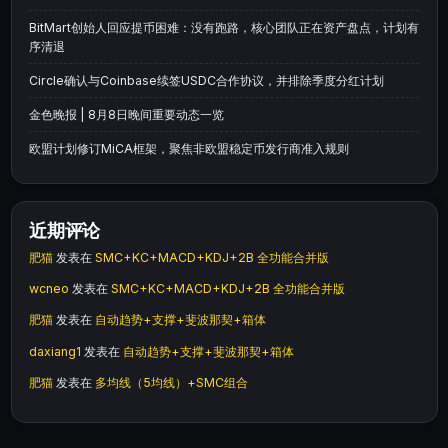
BitMart创始人回应提币困难：没有跑路，核心团队正在资产盘点，计划有
序清退
Circle确认与Coinbase续签USDC合作协议，并排除季度分红计划
金色晚报 | 8月8日晚间重要动态一览
欧盟计划修订MiCA框架，聚焦非欧盟稳定币发行商准入规则
近期评论
肥猫
发表在
SMC+KC+MACD+KDJ+2B 全功能合并版
wcneo
发表在
SMC+KC+MACD+KDJ+2B 全功能合并版
肥猫
发表在
自动趋势+支撑+斐波那契+箱体
daxiang1
发表在
自动趋势+支撑+斐波那契+箱体
肥猫
发表在
多均线（5均线）+SMC组合