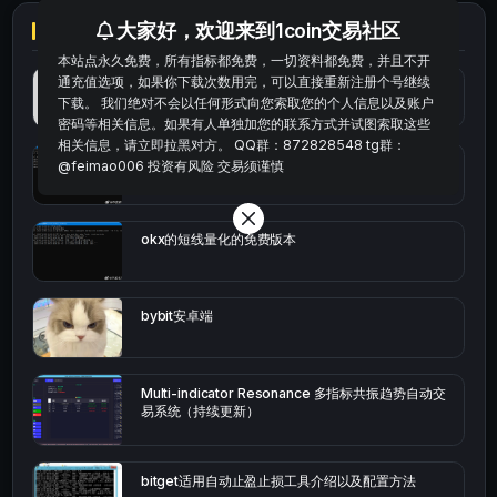
大家好，欢迎来到1coin交易社区
本站点永久免费，所有指标都免费，一切资料都免费，并且不开
通充值选项，如果你下载次数用完，可以直接重新注册个号继续
最便宜最实惠的科学上网工具
下载。 我们绝对不会以任何形式向您索取您的个人信息以及账户
密码等相关信息。如果有人单独加您的联系方式并试图索取这些
相关信息，请立即拉黑对方。 QQ群：872828548 tg群：
统计涨跌幅的python代码
@feimao006 投资有风险 交易须谨慎
okx的短线量化的免费版本
bybit安卓端
Multi-indicator Resonance 多指标共振趋势自动交
易系统（持续更新）
bitget适用自动止盈止损工具介绍以及配置方法