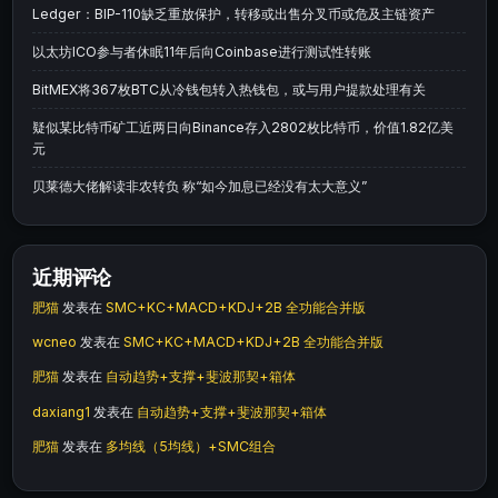
Ledger：BIP-110缺乏重放保护，转移或出售分叉币或危及主链资产
以太坊ICO参与者休眠11年后向Coinbase进行测试性转账
BitMEX将367枚BTC从冷钱包转入热钱包，或与用户提款处理有关
疑似某比特币矿工近两日向Binance存入2802枚比特币，价值1.82亿美
元
贝莱德大佬解读非农转负 称“如今加息已经没有太大意义”
近期评论
肥猫
发表在
SMC+KC+MACD+KDJ+2B 全功能合并版
wcneo
发表在
SMC+KC+MACD+KDJ+2B 全功能合并版
肥猫
发表在
自动趋势+支撑+斐波那契+箱体
daxiang1
发表在
自动趋势+支撑+斐波那契+箱体
肥猫
发表在
多均线（5均线）+SMC组合