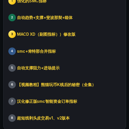
强化的SMC指标
1
自动趋势+支撑+斐波那契+箱体
2
MACD XD（副图指标））修改版
3
smc+肯特那合并指标
4
自动支撑阻力+进场提示
5
【视频教程】熊猫玩币K线后的秘密（全集）
6
汉化修正版smc智能资金订单指标
7
超短线剥头皮交易v1、v2版本
8