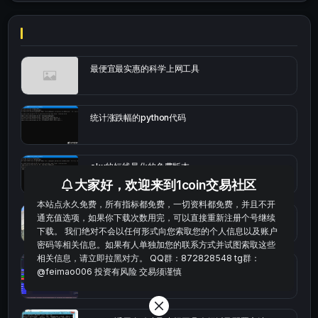
最便宜最实惠的科学上网工具
统计涨跌幅的python代码
okx的短线量化的免费版本
大家好，欢迎来到1coin交易社区
本站点永久免费，所有指标都免费，一切资料都免费，并且不开
bybit安卓端
通充值选项，如果你下载次数用完，可以直接重新注册个号继续
下载。 我们绝对不会以任何形式向您索取您的个人信息以及账户
密码等相关信息。如果有人单独加您的联系方式并试图索取这些
相关信息，请立即拉黑对方。 QQ群：872828548 tg群：
Multi-indicator Resonance 多指标共振趋势自动交
@feimao006 投资有风险 交易须谨慎
易系统（持续更新）