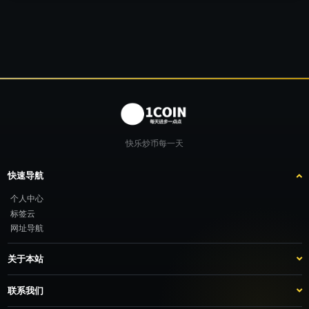
快乐炒币每一天
快速导航
个人中心
标签云
网址导航
关于本站
站点介绍
客服咨询
联系我们
推广计划
TG：@feimao2024 QQ：3261605442 微信：moto001com 新浪微博：三