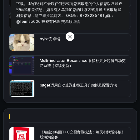
下载。 我们绝对不会以任何形式向您索取您的个人信息以及账户
密码等相关信息。如果有人单独加您的联系方式并试图索取这些
相关信息，请立即拉黑对方。 QQ群：872828548 tg群：
okx的短线量化的免费版本
@feimao006 投资有风险 交易须谨慎
bybit安卓端
Multi-indicator Resonance 多指标共振趋势自动交
易系统（持续更新）
bitget适用自动止盈止损工具介绍以及配置方法
《短線分時圖T+0交易實戰技法：每天都抓漲停板》
股海淘金客