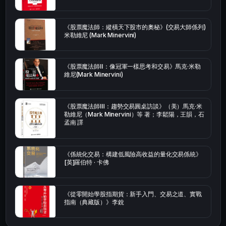
《股票魔法師：縱橫天下股市的奧秘》(交易大師係列)
米勒維尼 (Mark Minervini)
《股票魔法師Ⅱ：像冠軍一樣思考和交易》馬克·米勒
維尼(Mark Minervini)
《股票魔法師Ⅲ：趨勢交易圓桌訪談》（美）馬克·米
勒維尼（Mark Minervini）等 著；李鬆陽，王韻，石
孟南 譯
《係統化交易：構建低風險高收益的量化交易係統》
[英]羅伯特 · 卡佛
《從零開始學股指期貨：新手入門、交易之道、實戰
指南（典藏版）》李銳