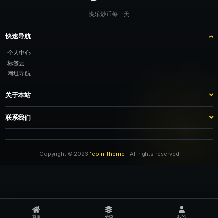
快乐炒币每一天
快速导航
个人中心
标签云
网址导航
关于本站
站点介绍
客服咨询
联系我们
推广计划
TG：@feimao2024 QQ：3261605442 微信：moto001com 新浪微博：三
倍好运_lv
Copyright © 2023
1coin Theme
- All rights reserved
首页
分类
我的