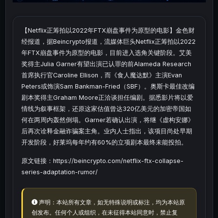
【Netflix正筹拍以2022年FTX崩盘事件为原型的电影】金色财
经报道，据Beincrypto报道，流媒体巨头Netflix正筹拍以2022
年FTX崩盘事件为原型的电影，目前进入选角关键阶段。艾美
奖得主Julia Garner有望出演已认罪的前Alameda Research
首席执行官Caroline Ellison，而《食人魔达默》主演Evan
Peters或饰演Sam Bankman-Fried（SBF）。奥斯卡最佳改编
剧本奖得主Graham Moore正洽谈担任编剧。据悉影片将以爱
情线为叙事框架，还原这家估值曾达320亿美元的加密帝国如
何在两周内轰然倒塌。Garner若确认出演，将继《虚构安娜》
后再次诠释金融诈骗案主角。业内人士指出，该项目尚处早期
开发阶段，好莱坞每年约有60%的立项剧本最终未能投拍。
原文链接：https://beincrypto.com/netflix-ftx-collapse-
series-adaptation-rumor/
声明：本站所有文章，如无特殊说明或标注，均为本站原
创发布。任何个人或组织，在未征得本站同意时，禁止复