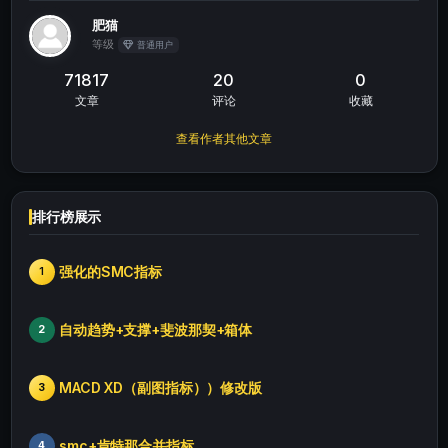
肥猫
等级
普通用户
71817
20
0
文章
评论
收藏
查看作者其他文章
排行榜展示
强化的SMC指标
1
自动趋势+支撑+斐波那契+箱体
2
MACD XD（副图指标））修改版
3
smc+肯特那合并指标
4