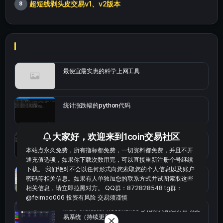
超短线剥头皮交易v1、v2版本
8
最便宜最实惠的科学上网工具
统计涨跌幅的python代码
大家好，欢迎来到1coin交易社区
okx的短线量化的免费版本
本站点永久免费，所有指标都免费，一切资料都免费，并且不开
通充值选项，如果你下载次数用完，可以直接重新注册个号继续
下载。 我们绝对不会以任何形式向您索取您的个人信息以及账户
bybit安卓端
密码等相关信息。如果有人单独加您的联系方式并试图索取这些
相关信息，请立即拉黑对方。 QQ群：872828548 tg群：
@feimao006 投资有风险 交易须谨慎
Multi-indicator Resonance 多指标共振趋势自动交
易系统（持续更新）