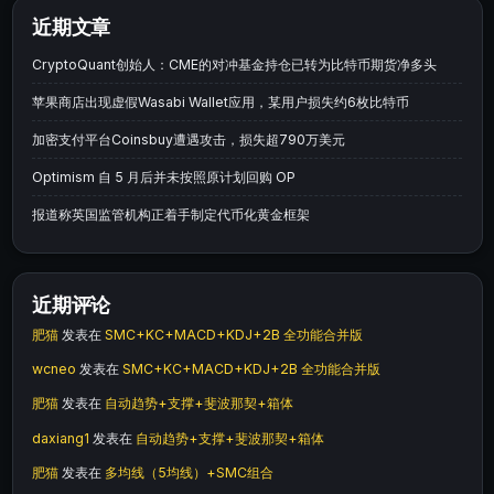
近期文章
CryptoQuant创始人：CME的对冲基金持仓已转为比特币期货净多头
苹果商店出现虚假Wasabi Wallet应用，某用户损失约6枚比特币
加密支付平台Coinsbuy遭遇攻击，损失超790万美元
Optimism 自 5 月后并未按照原计划回购 OP
报道称英国监管机构正着手制定代币化黄金框架
近期评论
肥猫
发表在
SMC+KC+MACD+KDJ+2B 全功能合并版
wcneo
发表在
SMC+KC+MACD+KDJ+2B 全功能合并版
肥猫
发表在
自动趋势+支撑+斐波那契+箱体
daxiang1
发表在
自动趋势+支撑+斐波那契+箱体
肥猫
发表在
多均线（5均线）+SMC组合