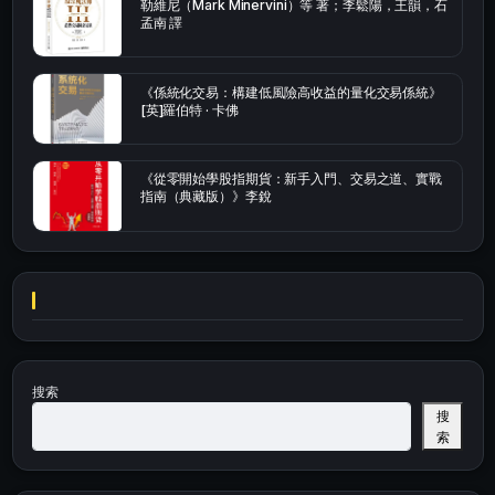
勒維尼（Mark Minervini）等 著；李鬆陽，王韻，石
孟南 譯
《係統化交易：構建低風險高收益的量化交易係統》
[英]羅伯特 · 卡佛
《從零開始學股指期貨：新手入門、交易之道、實戰
指南（典藏版）》李銳
搜索
搜
索