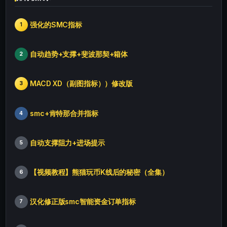
强化的SMC指标
1
自动趋势+支撑+斐波那契+箱体
2
MACD XD（副图指标））修改版
3
smc+肯特那合并指标
4
自动支撑阻力+进场提示
5
【视频教程】熊猫玩币K线后的秘密（全集）
6
汉化修正版smc智能资金订单指标
7