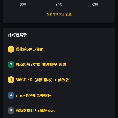
文章
评论
收藏
查看作者其他文章
排行榜展示
强化的SMC指标
1
自动趋势+支撑+斐波那契+箱体
2
MACD XD（副图指标））修改版
3
smc+肯特那合并指标
4
自动支撑阻力+进场提示
5