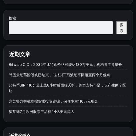
搜索
搜
索
近期文章
Bitwise CIO：2035年比特币价格可能达130万美元，机构将主导增长
韩股最动荡阶段或已结束，“去杠杆”后波动率回落至两个月低点
比特币BIP-110分叉上线8小时后面临夭折，算力支持不足，仅产生两个区
块
东莞警方拦截虚拟货币投资诈骗，保住事主110万元现金
贝莱德7月欧洲股票产品获44亿美元流入