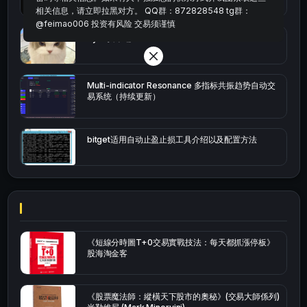
相关信息，请立即拉黑对方。 QQ群：872828548 tg群：
@feimao006 投资有风险 交易须谨慎
bybit安卓端
Multi-indicator Resonance 多指标共振趋势自动交
易系统（持续更新）
bitget适用自动止盈止损工具介绍以及配置方法
《短線分時圖T+0交易實戰技法：每天都抓漲停板》
股海淘金客
《股票魔法師：縱橫天下股市的奧秘》(交易大師係列)