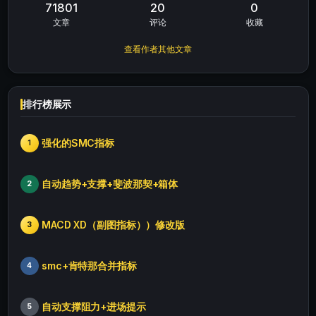
71801
20
0
文章
评论
收藏
查看作者其他文章
排行榜展示
强化的SMC指标
1
自动趋势+支撑+斐波那契+箱体
2
MACD XD（副图指标））修改版
3
smc+肯特那合并指标
4
自动支撑阻力+进场提示
5