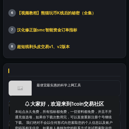
【视频教程】熊猫玩币K线后的秘密（全集）
6
汉化修正版smc智能资金订单指标
7
超短线剥头皮交易v1、v2版本
8
最便宜最实惠的科学上网工具
大家好，欢迎来到1coin交易社区
统计涨跌幅的python代码
本站点永久免费，所有指标都免费，一切资料都免费，并且不开
通充值选项，如果你下载次数用完，可以直接重新注册个号继续
下载。 我们绝对不会以任何形式向您索取您的个人信息以及账户
okx的短线量化的免费版本
密码等相关信息。如果有人单独加您的联系方式并试图索取这些