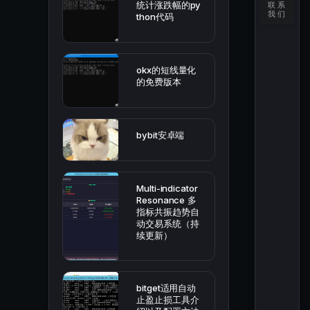
统计涨跌幅的py
联系
我们
thon代码
okx的短线量化
的免费版本
bybit安卓端
Multi-indicator
Resonance 多
指标共振趋势自
动交易系统（持
续更新）
bitget适用自动
止盈止损工具介