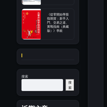
《從零開始學股
指期貨：新手入
門、交易之道、
實戰指南（典藏
版）》李銳
搜索
搜
索