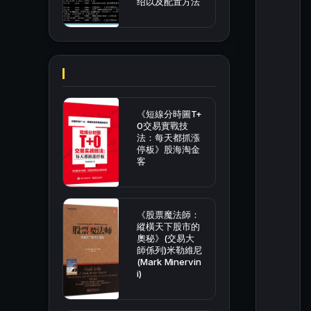
绍以及配置方法
《短線分時圖T+
0交易實戰技
法：每天都抓漲
停板》股海淘金
客
《股票魔法師：
縱橫天下股市的
奧秘》(交易大
師係列)米勒維尼
(Mark Minervin
i)