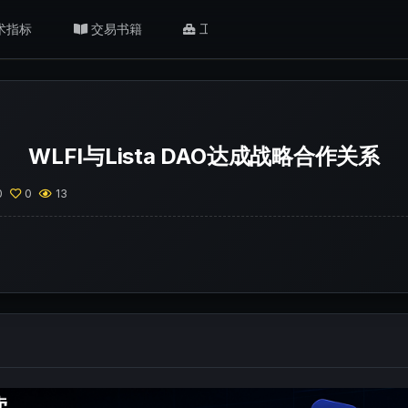
术指标
交易书籍
工具/返佣
肥猫观点
WLFI与Lista DAO达成战略合作关系
0
0
13