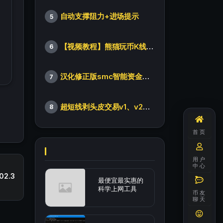
自动支撑阻力+进场提示
5
【视频教程】熊猫玩币K线后的秘密（全集）
6
汉化修正版smc智能资金订单指标
7
超短线剥头皮交易v1、v2版本
8
首页
用户
中心
2.3
最便宜最实惠的
科学上网工具
币友
聊天