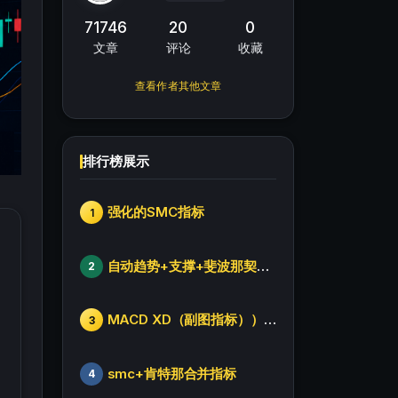
71746
20
0
文章
评论
收藏
查看作者其他文章
排行榜展示
强化的SMC指标
1
自动趋势+支撑+斐波那契+箱体
2
MACD XD（副图指标））修改版
3
smc+肯特那合并指标
4