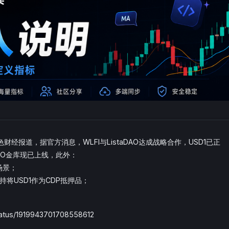
金色财经报道，据官方消息，WLFI与ListaDAO达成战略合作，USD1已正
aDAO金库现已上线，此外：
化场景；
支持将USD1作为CDP抵押品；
tatus/1919943701708558612