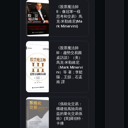
《股票魔法師
Ⅱ：像冠軍一樣
思考和交易》馬
克·米勒維尼(Ma
rk Minervini)
《股票魔法師
Ⅲ：趨勢交易圓
桌訪談》（美）
馬克·米勒維尼
（Mark Minervi
ni）等 著；李鬆
陽，王韻，石孟
南 譯
《係統化交易：
構建低風險高收
益的量化交易係
統》[英]羅伯特 ·
卡佛