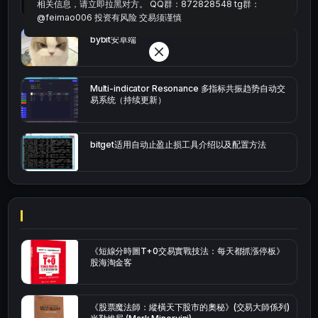
相关信息，请立即拉黑对方。 QQ群：872828548 tg群：
@feimao006 投资有风险 交易须谨慎
bybit安卓端
Multi-indicator Resonance 多指标共振趋势自动交
易系统（持续更新）
bitget适用自动止盈止损工具介绍以及配置方法
《短線分時圖T+0交易實戰技法：每天都抓漲停板》
股海淘金客
《股票魔法師：縱橫天下股市的奧秘》(交易大師係列)