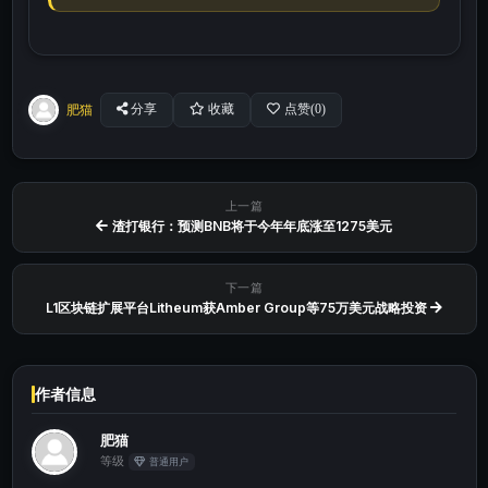
肥猫
分享
收藏
点赞(
0
)
上一篇
渣打银行：预测BNB将于今年年底涨至1275美元
下一篇
L1区块链扩展平台Litheum获Amber Group等75万美元战略投资
作者信息
肥猫
等级
普通用户