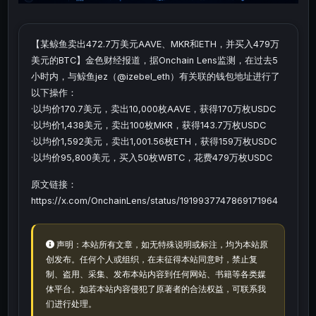
【某鲸鱼卖出472.7万美元AAVE、MKR和ETH，并买入479万
美元的BTC】金色财经报道，据Onchain Lens监测，在过去5
小时内，与鲸鱼jez（@izebel_eth）有关联的钱包地址进行了
以下操作：
·以均价170.7美元，卖出10,000枚AAVE，获得170万枚USDC
·以均价1,438美元，卖出100枚MKR，获得143.7万枚USDC
·以均价1,592美元，卖出1,001.56枚ETH，获得159万枚USDC
·以均价95,800美元，买入50枚WBTC，花费479万枚USDC
原文链接：
https://x.com/OnchainLens/status/1919937747869171964
声明：本站所有文章，如无特殊说明或标注，均为本站原
创发布。任何个人或组织，在未征得本站同意时，禁止复
制、盗用、采集、发布本站内容到任何网站、书籍等各类媒
体平台。如若本站内容侵犯了原著者的合法权益，可联系我
们进行处理。