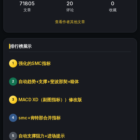
71805
20
0
文章
评论
收藏
查看作者其他文章
排行榜展示
强化的SMC指标
1
自动趋势+支撑+斐波那契+箱体
2
MACD XD（副图指标））修改版
3
smc+肯特那合并指标
4
自动支撑阻力+进场提示
5