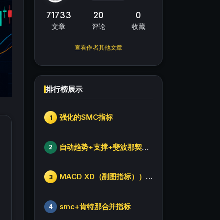
71733
20
0
文章
评论
收藏
查看作者其他文章
排行榜展示
强化的SMC指标
1
自动趋势+支撑+斐波那契+箱体
2
MACD XD（副图指标））修改版
3
smc+肯特那合并指标
4