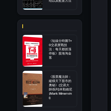
绍以及配置方法
《短線分時圖T+
0交易實戰技
法：每天都抓漲
停板》股海淘金
客
《股票魔法師：
縱橫天下股市的
奧秘》(交易大
師係列)米勒維尼
(Mark Minervin
i)