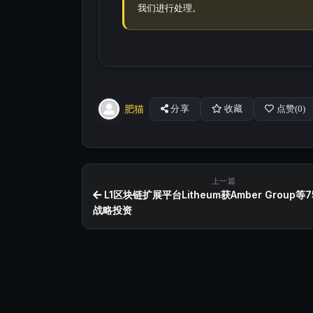
我们进行处理。
肥猫
分享
收藏
点赞(
0
)
上一篇
L1区块链扩展平台Litheum获Amber Group等
战略投资