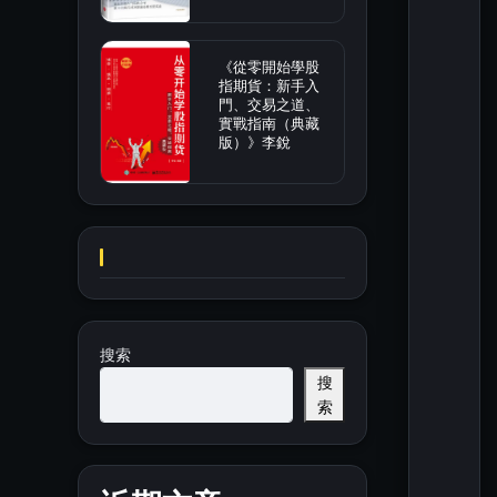
《從零開始學股
指期貨：新手入
門、交易之道、
實戰指南（典藏
版）》李銳
搜索
搜
索