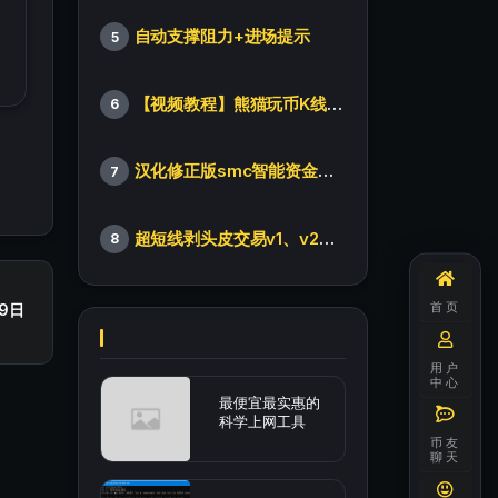
自动支撑阻力+进场提示
5
【视频教程】熊猫玩币K线后的秘密（全集）
6
汉化修正版smc智能资金订单指标
7
超短线剥头皮交易v1、v2版本
8
首页
9日
用户
中心
最便宜最实惠的
科学上网工具
币友
聊天