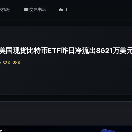
术指标
交易书籍
工具/返佣
肥猫观点
美国现货比特币ETF昨日净流出8621万美
0
0
9