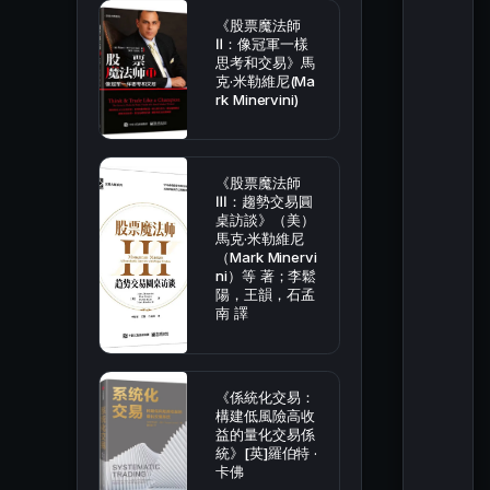
《股票魔法師
Ⅱ：像冠軍一樣
思考和交易》馬
克·米勒維尼(Ma
rk Minervini)
《股票魔法師
Ⅲ：趨勢交易圓
桌訪談》（美）
馬克·米勒維尼
（Mark Minervi
ni）等 著；李鬆
陽，王韻，石孟
南 譯
《係統化交易：
構建低風險高收
益的量化交易係
統》[英]羅伯特 ·
卡佛