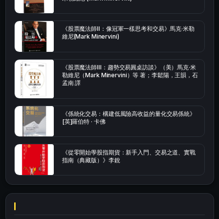
《股票魔法師Ⅱ：像冠軍一樣思考和交易》馬克·米勒
維尼(Mark Minervini)
《股票魔法師Ⅲ：趨勢交易圓桌訪談》（美）馬克·米
勒維尼（Mark Minervini）等 著；李鬆陽，王韻，石
孟南 譯
《係統化交易：構建低風險高收益的量化交易係統》
[英]羅伯特 · 卡佛
《從零開始學股指期貨：新手入門、交易之道、實戰
指南（典藏版）》李銳