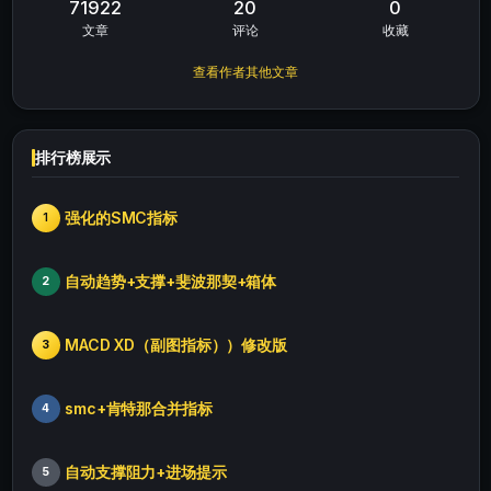
71922
20
0
文章
评论
收藏
查看作者其他文章
排行榜展示
强化的SMC指标
1
自动趋势+支撑+斐波那契+箱体
2
MACD XD（副图指标））修改版
3
smc+肯特那合并指标
4
自动支撑阻力+进场提示
5