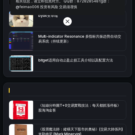
相关信息，请立即拉黑对方。 QQ群：872828548 tg群：
@feimao006 投资有风险 交易须谨慎
bybit安卓端
Multi-indicator Resonance 多指标共振趋势自动交
易系统（持续更新）
bitget适用自动止盈止损工具介绍以及配置方法
《短線分時圖T+0交易實戰技法：每天都抓漲停板》
股海淘金客
《股票魔法師：縱橫天下股市的奧秘》(交易大師係列)
米勒維尼 (Mark Minervini)