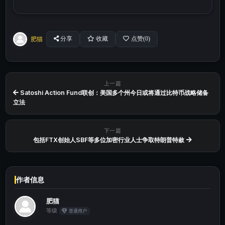
肥猫
分享
收藏
点赞(
0
)
上一篇
Satoshi Action Fund联创：美国多个州今日或将通过比特币战略储备
立法
下一篇
包括FTX创始人SBF等多位加密行业人士争取特朗普特赦
作者信息
肥猫
等级
普通用户