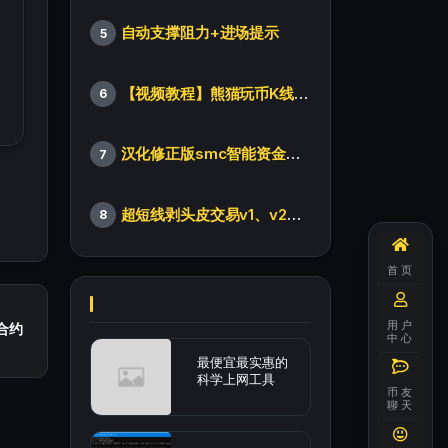
自动支撑阻力+进场提示
5
【视频教程】熊猫玩币K线后的秘密（全集）
6
汉化修正版smc智能资金订单指标
7
超短线剥头皮交易v1、v2版本
8
首页
用户
合约
中心
最便宜最实惠的
科学上网工具
币友
聊天