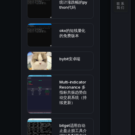
统计涨跌幅的py
联系
thon代码
我们
okx的短线量化
的免费版本
bybit安卓端
Multi-indicator
Resonance 多
指标共振趋势自
动交易系统（持
续更新）
bitget适用自动
止盈止损工具介