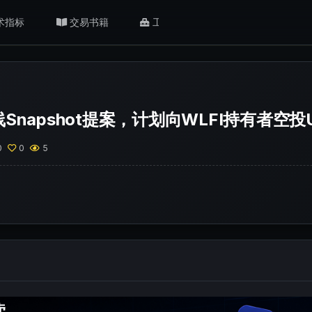
术指标
交易书籍
工具/返佣
肥猫观点
线Snapshot提案，计划向WLFI持有者空投
0
0
5