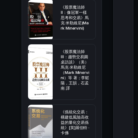
《股票魔法師
Ⅱ：像冠軍一樣
思考和交易》馬
克·米勒維尼(Ma
rk Minervini)
《股票魔法師
Ⅲ：趨勢交易圓
桌訪談》（美）
馬克·米勒維尼
（Mark Minervi
ni）等 著；李鬆
陽，王韻，石孟
南 譯
《係統化交易：
構建低風險高收
益的量化交易係
統》[英]羅伯特 ·
卡佛