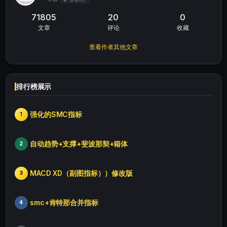
71805
20
0
文章
评论
收藏
查看作者其他文章
排行榜展示
强化的SMC指标
1
自动趋势+支撑+斐波那契+箱体
2
MACD XD（副图指标））修改版
3
smc+肯特那合并指标
4