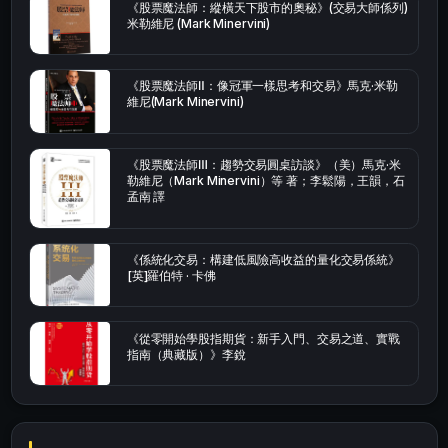
《股票魔法師：縱橫天下股市的奧秘》(交易大師係列)
米勒維尼 (Mark Minervini)
《股票魔法師Ⅱ：像冠軍一樣思考和交易》馬克·米勒
維尼(Mark Minervini)
《股票魔法師Ⅲ：趨勢交易圓桌訪談》（美）馬克·米
勒維尼（Mark Minervini）等 著；李鬆陽，王韻，石
孟南 譯
《係統化交易：構建低風險高收益的量化交易係統》
[英]羅伯特 · 卡佛
《從零開始學股指期貨：新手入門、交易之道、實戰
指南（典藏版）》李銳