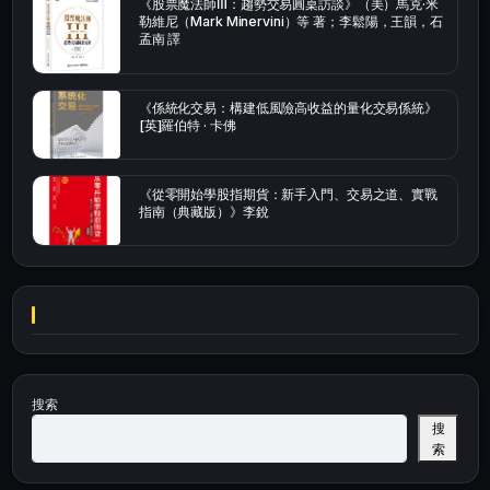
《股票魔法師Ⅲ：趨勢交易圓桌訪談》（美）馬克·米
勒維尼（Mark Minervini）等 著；李鬆陽，王韻，石
孟南 譯
《係統化交易：構建低風險高收益的量化交易係統》
[英]羅伯特 · 卡佛
《從零開始學股指期貨：新手入門、交易之道、實戰
指南（典藏版）》李銳
搜索
搜
索