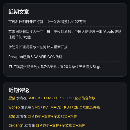
近期文章
宇树科技明日开启打新，中一签利润预估约22万元
苹果回应删除接入千问手册：没收到通知，中国大陆还没推出“Apple智能
使用千问”功能
伊朗外长强调霍尔木兹海峡未重新开放
Paragon已购入CAMBRICON代码
TUT现货交易量约为5.7亿美元，近20%总供应量流入Bitget
近期评论
肥猫
发表在
SMC+KC+MACD+KDJ+2B 全功能合并版
wcneo
发表在
SMC+KC+MACD+KDJ+2B 全功能合并版
肥猫
发表在
自动趋势+支撑+斐波那契+箱体
daxiang1
发表在
自动趋势+支撑+斐波那契+箱体