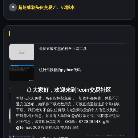
超短线剥头皮交易v1、v2版本
8
最便宜最实惠的科学上网工具
统计涨跌幅的python代码
大家好，欢迎来到1coin交易社区
okx的短线量化的免费版本
本站点永久免费，所有指标都免费，一切资料都免费，并且不开
通充值选项，如果你下载次数用完，可以直接重新注册个号继续
下载。 我们绝对不会以任何形式向您索取您的个人信息以及账户
bybit安卓端
密码等相关信息。如果有人单独加您的联系方式并试图索取这些
相关信息，请立即拉黑对方。 QQ群：872828548 tg群：
@feimao006 投资有风险 交易须谨慎
Multi-indicator Resonance 多指标共振趋势自动交