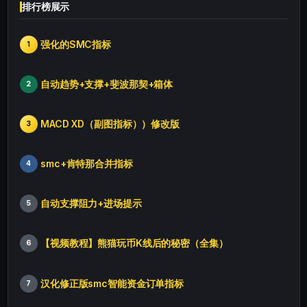
排行榜展示
强化的SMC指标
1
自动趋势+支撑+斐波那契+箱体
2
MACD XD（副图指标））修改版
3
smc+肯特那合并指标
4
自动支撑阻力+进场提示
5
【视频教程】熊猫玩币K线后的秘密（全集）
6
汉化修正版smc智能资金订单指标
7