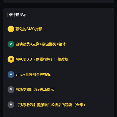
排行榜展示
强化的SMC指标
1
自动趋势+支撑+斐波那契+箱体
2
MACD XD（副图指标））修改版
3
smc+肯特那合并指标
4
自动支撑阻力+进场提示
5
【视频教程】熊猫玩币K线后的秘密（全集）
6