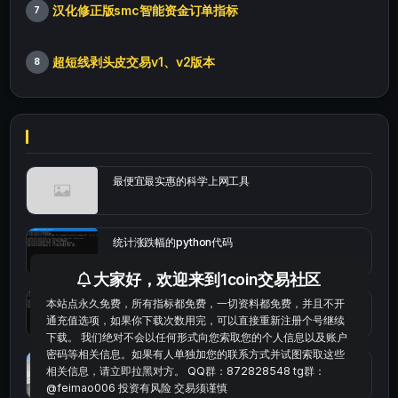
汉化修正版smc智能资金订单指标
7
超短线剥头皮交易v1、v2版本
8
最便宜最实惠的科学上网工具
统计涨跌幅的python代码
大家好，欢迎来到1coin交易社区
本站点永久免费，所有指标都免费，一切资料都免费，并且不开
okx的短线量化的免费版本
通充值选项，如果你下载次数用完，可以直接重新注册个号继续
下载。 我们绝对不会以任何形式向您索取您的个人信息以及账户
密码等相关信息。如果有人单独加您的联系方式并试图索取这些
bybit安卓端
相关信息，请立即拉黑对方。 QQ群：872828548 tg群：
@feimao006 投资有风险 交易须谨慎