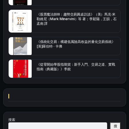
《股票魔法師Ⅲ：趨勢交易圓桌訪談》（美）馬克·米
勒維尼（Mark Minervini）等 著；李鬆陽，王韻，石
孟南 譯
《係統化交易：構建低風險高收益的量化交易係統》
[英]羅伯特 · 卡佛
《從零開始學股指期貨：新手入門、交易之道、實戰
指南（典藏版）》李銳
搜索
搜