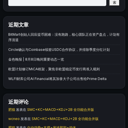
索
近期文章
BitMart创始人回应提币困难：没有跑路，核心团队正在资产盘点，计划有
序清退
Circle确认与Coinbase续签USDC合作协议，并排除季度分红计划
金色晚报 | 8月8日晚间重要动态一览
欧盟计划修订MiCA框架，聚焦非欧盟稳定币发行商准入规则
WLFI财库公司AI Financial将其加拿大子公司出售给Prime Delta
近期评论
肥猫
发表在
SMC+KC+MACD+KDJ+2B 全功能合并版
wcneo
发表在
SMC+KC+MACD+KDJ+2B 全功能合并版
肥猫
发表在
自动趋势+支撑+斐波那契+箱体