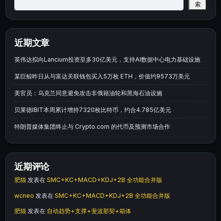
索
近期文章
英伟达拟向Lancium投资至多30亿美元，支持AI数据中心电力基础设施
某巨鲸昨日从与富达关联钱包买入5万枚 ETH，价值约9573万美元
美官员：乌克兰同意避免攻击非俄籍油轮和黑海石油设施
贝莱德IBIT本周累计增持7320枚比特币，约合4.785亿美元
特朗普媒体集团终止与 Crypto.com 的代币及预测市场合作
近期评论
肥猫
发表在
SMC+KC+MACD+KDJ+2B 全功能合并版
wcneo
发表在
SMC+KC+MACD+KDJ+2B 全功能合并版
肥猫
发表在
自动趋势+支撑+斐波那契+箱体