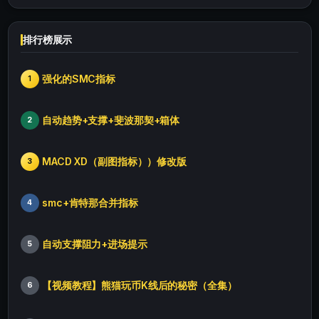
排行榜展示
强化的SMC指标
1
自动趋势+支撑+斐波那契+箱体
2
MACD XD（副图指标））修改版
3
smc+肯特那合并指标
4
自动支撑阻力+进场提示
5
【视频教程】熊猫玩币K线后的秘密（全集）
6