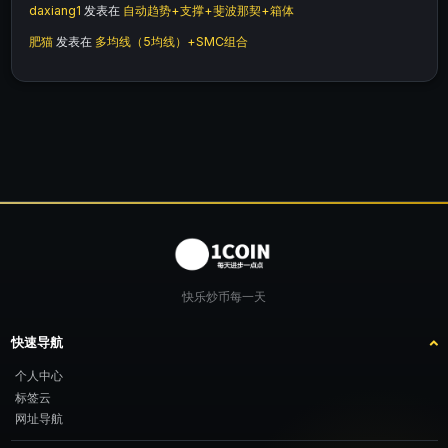
daxiang1
发表在
自动趋势+支撑+斐波那契+箱体
肥猫
发表在
多均线（5均线）+SMC组合
快乐炒币每一天
快速导航
个人中心
标签云
网址导航