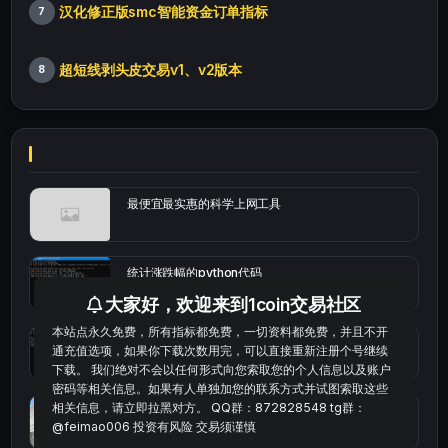
汉化修正版smc智能资金订单指标
7
超短线剥头皮交易v1、v2版本
8
最便宜最实惠的科学上网工具
统计涨跌幅的python代码
大家好，欢迎来到1coin交易社区
本站点永久免费，所有指标都免费，一切资料都免费，并且不开
okx的短线量化的免费版本
通充值选项，如果你下载次数用完，可以直接重新注册个号继续
下载。 我们绝对不会以任何形式向您索取您的个人信息以及账户
密码等相关信息。如果有人单独加您的联系方式并试图索取这些
相关信息，请立即拉黑对方。 QQ群：872828548 tg群：
bybit安卓端
@feimao006 投资有风险 交易须谨慎