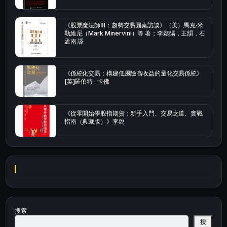
《股票魔法師Ⅲ：趨勢交易圓桌訪談》（美）馬克·米
勒維尼（Mark Minervini）等 著；李鬆陽，王韻，石
孟南 譯
《係統化交易：構建低風險高收益的量化交易係統》
[英]羅伯特 · 卡佛
《從零開始學股指期貨：新手入門、交易之道、實戰
指南（典藏版）》李銳
搜索
搜