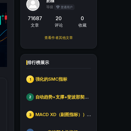
肥猫
等级
普通用户
71687
20
0
文章
评论
收藏
查看作者其他文章
排行榜展示
强化的SMC指标
1
自动趋势+支撑+斐波那契+箱体
2
MACD XD（副图指标））修改版
3