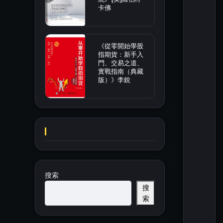
卡佛
《從零開始學股
指期貨：新手入
門、交易之道、
實戰指南（典藏
版）》李銳
搜索
搜
索