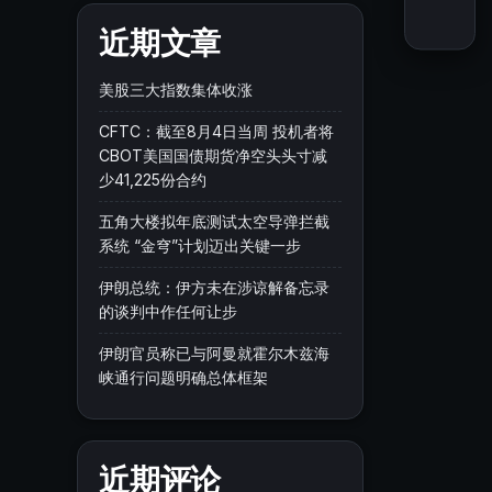
近期文章
美股三大指数集体收涨
CFTC：截至8月4日当周 投机者将
CBOT美国国债期货净空头头寸减
少41,225份合约
五角大楼拟年底测试太空导弹拦截
系统 “金穹”计划迈出关键一步
伊朗总统：伊方未在涉谅解备忘录
的谈判中作任何让步
伊朗官员称已与阿曼就霍尔木兹海
峡通行问题明确总体框架
近期评论