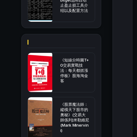
bitget适用自动
止盈止损工具介
绍以及配置方法
《短線分時圖T+
0交易實戰技
法：每天都抓漲
停板》股海淘金
客
《股票魔法師：
縱橫天下股市的
奧秘》(交易大
師係列)米勒維尼
(Mark Minervin
i)