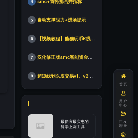
smc+肯特那合并指标
4
自动支撑阻力+进场提示
5
【视频教程】熊猫玩币K线后的秘密（全集）
6
汉化修正版smc智能资金订单指标
7
超短线剥头皮交易v1、v2版本
8
首页
用户
中心
最便宜最实惠的
币友
聊天
科学上网工具