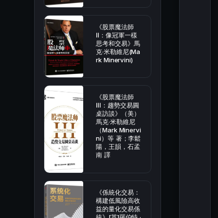
《股票魔法師
Ⅱ：像冠軍一樣
思考和交易》馬
克·米勒維尼(Ma
rk Minervini)
《股票魔法師
Ⅲ：趨勢交易圓
桌訪談》（美）
馬克·米勒維尼
（Mark Minervi
ni）等 著；李鬆
陽，王韻，石孟
南 譯
《係統化交易：
構建低風險高收
益的量化交易係
統》[英]羅伯特 ·