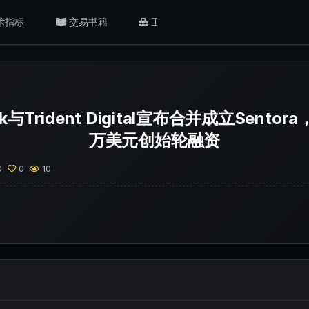
术指标
交易书籍
工具/返佣
肥猫观点
ock与Trident Digital宣布合并成立Sento
万美元创始轮融资
0
0
10