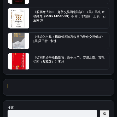
《股票魔法師Ⅲ：趨勢交易圓桌訪談》（美）馬克·米
勒維尼（Mark Minervini）等 著；李鬆陽，王韻，石
孟南 譯
《係統化交易：構建低風險高收益的量化交易係統》
[英]羅伯特 · 卡佛
《從零開始學股指期貨：新手入門、交易之道、實戰
指南（典藏版）》李銳
搜索
搜