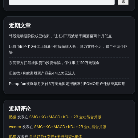
索
近期文章
韩股最动荡阶段或已结束，“去杠杆”后波动率回落至两个月低点
比特币BIP-110分叉上线8小时后面临夭折，算力支持不足，仅产生两个区
块
东莞警方拦截虚拟货币投资诈骗，保住事主110万元现金
贝莱德7月欧洲股票产品获44亿美元流入
Pump.fun被爆每月支付3万美元固定报酬吸引FOMO用户迁移至其应用
近期评论
肥猫
发表在
SMC+KC+MACD+KDJ+2B 全功能合并版
wcneo
发表在
SMC+KC+MACD+KDJ+2B 全功能合并版
肥猫
发表在
自动趋势+支撑+斐波那契+箱体