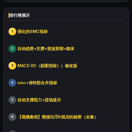
排行榜展示
强化的SMC指标
1
自动趋势+支撑+斐波那契+箱体
2
MACD XD（副图指标））修改版
3
smc+肯特那合并指标
4
自动支撑阻力+进场提示
5
【视频教程】熊猫玩币K线后的秘密（全集）
6