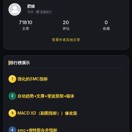
肥猫
等级
普通用户
71810
20
0
文章
评论
收藏
查看作者其他文章
排行榜展示
强化的SMC指标
1
自动趋势+支撑+斐波那契+箱体
2
MACD XD（副图指标））修改版
3
smc+肯特那合并指标
4