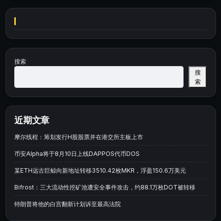
搜索
搜
索
近期文章
摩尔线程：筹划发行H股股票并在港交所主板上市
币安Alpha将于8月10日上线DAPPOS代币DOS
某ETH远古巨鲸向新地址转移3510.42枚MKR，浮盈150.6万美元
Bifrost：三大流动性挖矿池遭安全事件攻击，约88.1万枚DOT被转移
特朗普将他的白宫翻新计划诉至最高法院