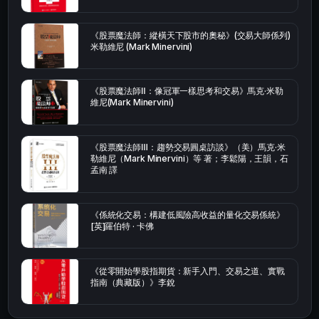
《股票魔法師：縱橫天下股市的奧秘》(交易大師係列)
米勒維尼 (Mark Minervini)
《股票魔法師Ⅱ：像冠軍一樣思考和交易》馬克·米勒
維尼(Mark Minervini)
《股票魔法師Ⅲ：趨勢交易圓桌訪談》（美）馬克·米
勒維尼（Mark Minervini）等 著；李鬆陽，王韻，石
孟南 譯
《係統化交易：構建低風險高收益的量化交易係統》
[英]羅伯特 · 卡佛
《從零開始學股指期貨：新手入門、交易之道、實戰
指南（典藏版）》李銳