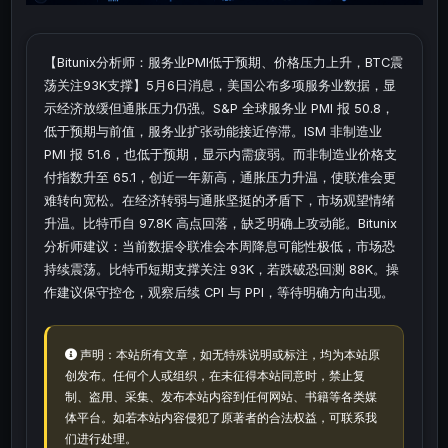
【Bitunix分析师：服务业PMI低于预期、价格压力上升，BTC震
荡关注93K支撑】5月6日消息，美国公布多项服务业数据，显
示经济放缓但通胀压力仍强。S&P 全球服务业 PMI 报 50.8，
低于预期与前值，服务业扩张动能接近停滞。ISM 非制造业
PMI 报 51.6，也低于预期，显示内需疲弱。而非制造业价格支
付指数升至 65.1，创近一年新高，通胀压力升温，使联准会更
难转向宽松。在经济转弱与通胀坚挺的矛盾下，市场观望情绪
升温。比特币自 97.8K 高点回落，缺乏明确上攻动能。Bitunix
分析师建议：当前数据令联准会本周降息可能性极低，市场恐
持续震荡。比特币短期支撑关注 93K，若跌破恐回测 88K。操
作建议保守控仓，观察后续 CPI 与 PPI，等待明确方向出现。
声明：本站所有文章，如无特殊说明或标注，均为本站原
创发布。任何个人或组织，在未征得本站同意时，禁止复
制、盗用、采集、发布本站内容到任何网站、书籍等各类媒
体平台。如若本站内容侵犯了原著者的合法权益，可联系我
们进行处理。