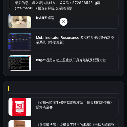
相关信息，请立即拉黑对方。 QQ群：872828548 tg群：
@feimao006 投资有风险 交易须谨慎
bybit安卓端
Multi-indicator Resonance 多指标共振趋势自动交
易系统（持续更新）
bitget适用自动止盈止损工具介绍以及配置方法
《短線分時圖T+0交易實戰技法：每天都抓漲停板》
股海淘金客
《股票魔法師：縱橫天下股市的奧秘》(交易大師係列)