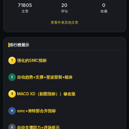
71805
20
0
文章
评论
收藏
查看作者其他文章
排行榜展示
强化的SMC指标
1
自动趋势+支撑+斐波那契+箱体
2
MACD XD（副图指标））修改版
3
smc+肯特那合并指标
4
自动支撑阻力+进场提示
5