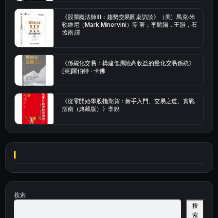
《股票魔法師Ⅲ：趨勢交易圓桌訪談》（美）馬克·米
勒維尼（Mark Minervini）等 著；李鬆陽，王韻，石
孟南 譯
《係統化交易：構建低風險高收益的量化交易係統》
[英]羅伯特 · 卡佛
《從零開始學股指期貨：新手入門、交易之道、實戰
指南（典藏版）》李銳
搜索
搜
索