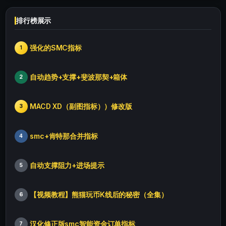
排行榜展示
强化的SMC指标
1
自动趋势+支撑+斐波那契+箱体
2
MACD XD（副图指标））修改版
3
smc+肯特那合并指标
4
自动支撑阻力+进场提示
5
【视频教程】熊猫玩币K线后的秘密（全集）
6
汉化修正版smc智能资金订单指标
7