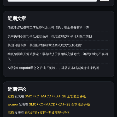
近期文章
伯克希尔哈撒韦二季度净利润大幅增长，现金储备有所下降
美中央司令部司令抵达以色列，拟推进加沙和平计划第二阶段
美国问题专家：美国新对俄制裁法案或成为“沉默法案”
纳瓦尔回应开源威胁论：最有经济价值领域充满对抗，闭源护城河不会消
失
AI股神Leopold爆仓之后成「英雄」，硅谷资本对其掀起追捧热潮
近期评论
肥猫
发表在
SMC+KC+MACD+KDJ+2B 全功能合并版
wcneo
发表在
SMC+KC+MACD+KDJ+2B 全功能合并版
肥猫
发表在
自动趋势+支撑+斐波那契+箱体