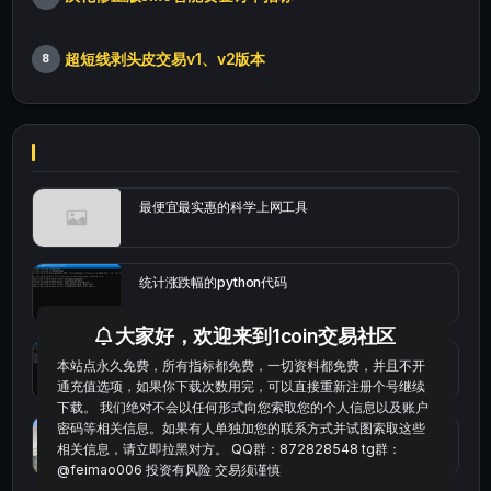
超短线剥头皮交易v1、v2版本
8
最便宜最实惠的科学上网工具
统计涨跌幅的python代码
大家好，欢迎来到1coin交易社区
okx的短线量化的免费版本
本站点永久免费，所有指标都免费，一切资料都免费，并且不开
通充值选项，如果你下载次数用完，可以直接重新注册个号继续
下载。 我们绝对不会以任何形式向您索取您的个人信息以及账户
密码等相关信息。如果有人单独加您的联系方式并试图索取这些
bybit安卓端
相关信息，请立即拉黑对方。 QQ群：872828548 tg群：
@feimao006 投资有风险 交易须谨慎