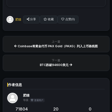
肥猫
分享
收藏
点赞(
0
)
上一篇
Coinbase将黄金代币 PAX Gold（PAXG）列入上币路线图
下一篇
BTC跌破94600美元
作者信息
肥猫
等级
普通用户
71804
20
0