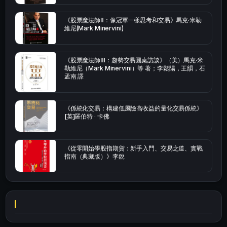
《股票魔法師Ⅱ：像冠軍一樣思考和交易》馬克·米勒
維尼(Mark Minervini)
《股票魔法師Ⅲ：趨勢交易圓桌訪談》（美）馬克·米
勒維尼（Mark Minervini）等 著；李鬆陽，王韻，石
孟南 譯
《係統化交易：構建低風險高收益的量化交易係統》
[英]羅伯特 · 卡佛
《從零開始學股指期貨：新手入門、交易之道、實戰
指南（典藏版）》李銳