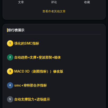
文章
评论
收藏
查看作者其他文章
排行榜展示
强化的SMC指标
1
自动趋势+支撑+斐波那契+箱体
2
MACD XD（副图指标））修改版
3
smc+肯特那合并指标
4
自动支撑阻力+进场提示
5