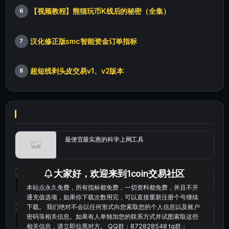
【视频教程】熊猫玩币K线后的秘密（全集）
6
汉化修正版smc智能资金订单指标
7
超短线剥头皮交易v1、v2版本
8
最便宜最实惠的科学上网工具
大家好，欢迎来到1coin交易社区
统计涨跌幅的python代码
本站点永久免费，所有指标都免费，一切资料都免费，并且不开
通充值选项，如果你下载次数用完，可以直接重新注册个号继续
下载。 我们绝对不会以任何形式向您索取您的个人信息以及账户
okx的短线量化的免费版本
密码等相关信息。如果有人单独加您的联系方式并试图索取这些
相关信息，请立即拉黑对方。 QQ群：872828548 tg群：