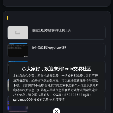
最便宜最实惠的科学上网工具
统计涨跌幅的python代码
okx的短线量化的免费版本
大家好，欢迎来到1coin交易社区
本站点永久免费，所有指标都免费，一切资料都免费，并且不开
通充值选项，如果你下载次数用完，可以直接重新注册个号继续
bybit安卓端
下载。 我们绝对不会以任何形式向您索取您的个人信息以及账户
密码等相关信息。如果有人单独加您的联系方式并试图索取这些
相关信息，请立即拉黑对方。 QQ群：872828548 tg群：
@feimao006 投资有风险 交易须谨慎
Multi-indicator Resonance 多指标共振趋势自动交
易系统（持续更新）