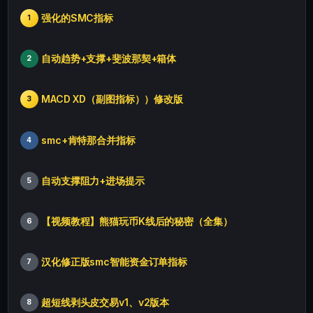
强化的SMC指标
1
自动趋势+支撑+斐波那契+箱体
2
MACD XD（副图指标））修改版
3
smc+肯特那合并指标
4
自动支撑阻力+进场提示
5
【视频教程】熊猫玩币K线后的秘密（全集）
6
汉化修正版smc智能资金订单指标
7
超短线剥头皮交易v1、v2版本
8