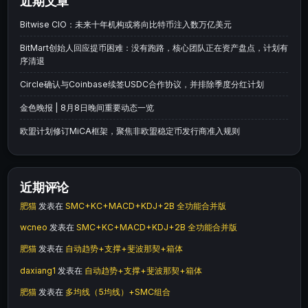
近期文章
Bitwise CIO：未来十年机构或将向比特币注入数万亿美元
BitMart创始人回应提币困难：没有跑路，核心团队正在资产盘点，计划有
序清退
Circle确认与Coinbase续签USDC合作协议，并排除季度分红计划
金色晚报 | 8月8日晚间重要动态一览
欧盟计划修订MiCA框架，聚焦非欧盟稳定币发行商准入规则
近期评论
肥猫
发表在
SMC+KC+MACD+KDJ+2B 全功能合并版
wcneo
发表在
SMC+KC+MACD+KDJ+2B 全功能合并版
肥猫
发表在
自动趋势+支撑+斐波那契+箱体
daxiang1
发表在
自动趋势+支撑+斐波那契+箱体
肥猫
发表在
多均线（5均线）+SMC组合