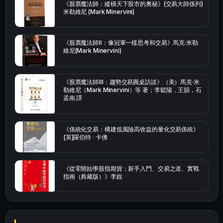
《股票魔法師：縱橫天下股市的奧秘》(交易大師係列)
米勒維尼 (Mark Minervini)
《股票魔法師Ⅱ：像冠軍一樣思考和交易》馬克·米勒
維尼(Mark Minervini)
《股票魔法師Ⅲ：趨勢交易圓桌訪談》（美）馬克·米
勒維尼（Mark Minervini）等 著；李鬆陽，王韻，石
孟南 譯
《係統化交易：構建低風險高收益的量化交易係統》
[英]羅伯特 · 卡佛
《從零開始學股指期貨：新手入門、交易之道、實戰
指南（典藏版）》李銳