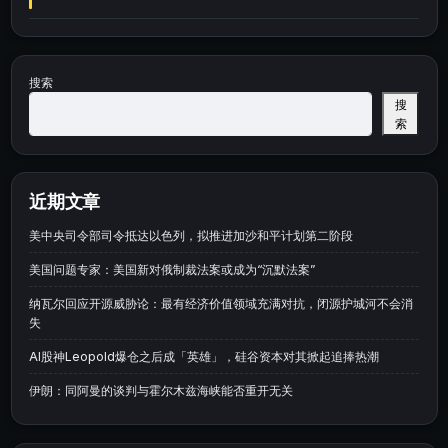
搜索
搜
索
近期文章
美中央司令部司令抵达以色列，拟推进加沙和平计划第二阶段
美国问题专家：美国新对俄制裁法案或成为“沉默法案”
纳瓦尔回应开源威胁论：最有经济价值领域充满对抗，闭源护城河不会消
失
AI股神Leopold爆仓之后成「英雄」，硅谷资本对其掀起追捧热潮
伊朗：同阿曼的谈判与霍尔木兹海峡能否重开无关