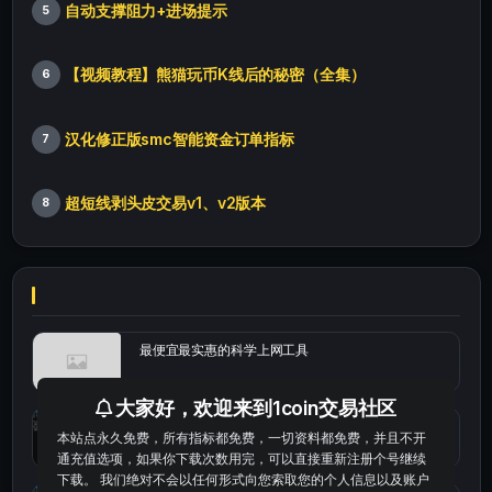
自动支撑阻力+进场提示
5
【视频教程】熊猫玩币K线后的秘密（全集）
6
汉化修正版smc智能资金订单指标
7
超短线剥头皮交易v1、v2版本
8
最便宜最实惠的科学上网工具
大家好，欢迎来到1coin交易社区
统计涨跌幅的python代码
本站点永久免费，所有指标都免费，一切资料都免费，并且不开
通充值选项，如果你下载次数用完，可以直接重新注册个号继续
下载。 我们绝对不会以任何形式向您索取您的个人信息以及账户