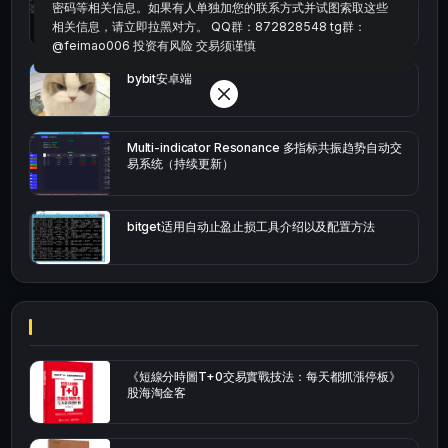
密码等相关信息。如果有人单独加您的联系方式并试图索取这些
okx的短线量化的免费版本
相关信息，请立即拉黑对方。 QQ群：872828548 tg群：
@feimao006 投资有风险 交易须谨慎
bybit安卓端
Multi-indicator Resonance 多指标共振趋势自动交
易系统（持续更新）
bitget适用自动止盈止损工具介绍以及配置方法
《短線分時圖T+0交易實戰技法：每天都抓漲停板》
股海淘金客