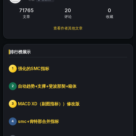
71765
20
0
文章
评论
收藏
查看作者其他文章
排行榜展示
强化的SMC指标
1
自动趋势+支撑+斐波那契+箱体
2
MACD XD（副图指标））修改版
3
smc+肯特那合并指标
4