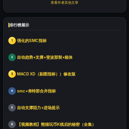
查看作者其他文章
排行榜展示
强化的SMC指标
1
自动趋势+支撑+斐波那契+箱体
2
MACD XD（副图指标））修改版
3
smc+肯特那合并指标
4
自动支撑阻力+进场提示
5
【视频教程】熊猫玩币K线后的秘密（全集）
6