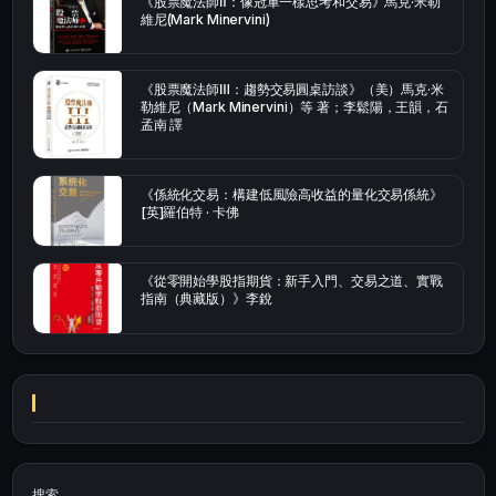
《股票魔法師Ⅱ：像冠軍一樣思考和交易》馬克·米勒
維尼(Mark Minervini)
《股票魔法師Ⅲ：趨勢交易圓桌訪談》（美）馬克·米
勒維尼（Mark Minervini）等 著；李鬆陽，王韻，石
孟南 譯
《係統化交易：構建低風險高收益的量化交易係統》
[英]羅伯特 · 卡佛
《從零開始學股指期貨：新手入門、交易之道、實戰
指南（典藏版）》李銳
搜索