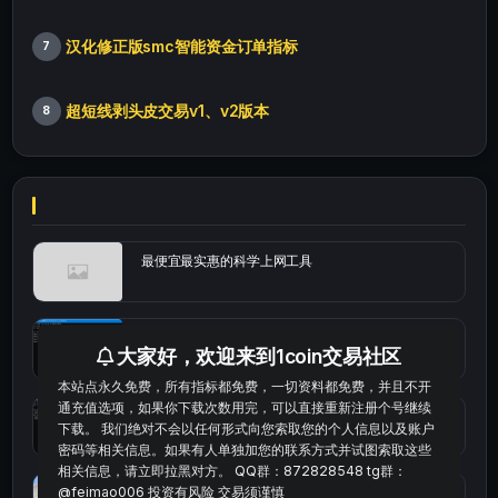
汉化修正版smc智能资金订单指标
7
超短线剥头皮交易v1、v2版本
8
最便宜最实惠的科学上网工具
统计涨跌幅的python代码
大家好，欢迎来到1coin交易社区
本站点永久免费，所有指标都免费，一切资料都免费，并且不开
通充值选项，如果你下载次数用完，可以直接重新注册个号继续
okx的短线量化的免费版本
下载。 我们绝对不会以任何形式向您索取您的个人信息以及账户
密码等相关信息。如果有人单独加您的联系方式并试图索取这些
相关信息，请立即拉黑对方。 QQ群：872828548 tg群：
bybit安卓端
@feimao006 投资有风险 交易须谨慎