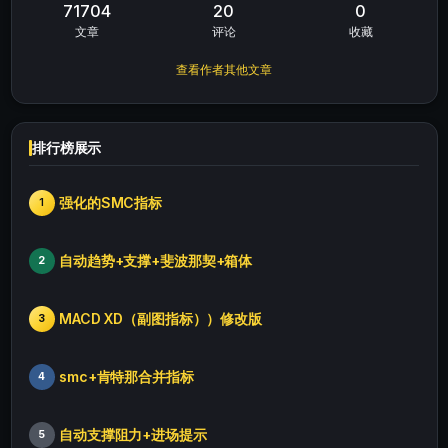
71704
20
0
文章
评论
收藏
查看作者其他文章
排行榜展示
强化的SMC指标
1
自动趋势+支撑+斐波那契+箱体
2
MACD XD（副图指标））修改版
3
smc+肯特那合并指标
4
自动支撑阻力+进场提示
5