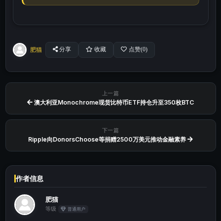
肥猫
分享
收藏
点赞(
0
)
上一篇
澳大利亚Monochrome现货比特币ETF持仓升至350枚BTC
下一篇
Ripple向DonorsChoose等捐赠2500万美元推动金融素养
作者信息
肥猫
等级
普通用户