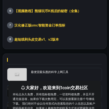
【视频教程】熊猫玩币K线后的秘密（全集）
6
汉化修正版smc智能资金订单指标
7
超短线剥头皮交易v1、v2版本
8
最便宜最实惠的科学上网工具
大家好，欢迎来到1coin交易社区
统计涨跌幅的python代码
本站点永久免费，所有指标都免费，一切资料都免费，并且不开
通充值选项，如果你下载次数用完，可以直接重新注册个号继续
下载。 我们绝对不会以任何形式向您索取您的个人信息以及账户
okx的短线量化的免费版本
密码等相关信息。如果有人单独加您的联系方式并试图索取这些