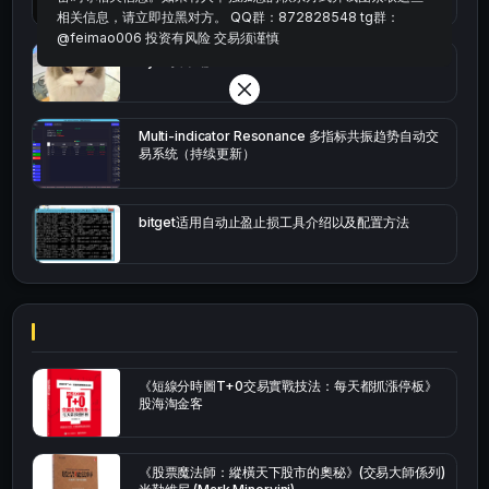
相关信息，请立即拉黑对方。 QQ群：872828548 tg群：
@feimao006 投资有风险 交易须谨慎
bybit安卓端
Multi-indicator Resonance 多指标共振趋势自动交
易系统（持续更新）
bitget适用自动止盈止损工具介绍以及配置方法
《短線分時圖T+0交易實戰技法：每天都抓漲停板》
股海淘金客
《股票魔法師：縱橫天下股市的奧秘》(交易大師係列)