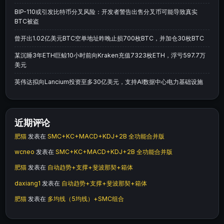
BIP-110或引发比特币分叉风险：开发者警告出售分叉币可能导致真实
BTC被盗
曾开出1.02亿美元BTC空单地址昨晚止损700枚BTC，并加仓30枚BTC
某沉睡3年ETH巨鲸10小时前向Kraken充值7323枚ETH，浮亏597.7万
美元
英伟达拟向Lancium投资至多30亿美元，支持AI数据中心电力基础设施
近期评论
肥猫
发表在
SMC+KC+MACD+KDJ+2B 全功能合并版
wcneo
发表在
SMC+KC+MACD+KDJ+2B 全功能合并版
肥猫
发表在
自动趋势+支撑+斐波那契+箱体
daxiang1
发表在
自动趋势+支撑+斐波那契+箱体
肥猫
发表在
多均线（5均线）+SMC组合