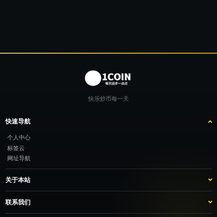
快乐炒币每一天
快速导航
个人中心
标签云
网址导航
关于本站
站点介绍
客服咨询
联系我们
推广计划
TG：@feimao2024 QQ：3261605442 微信：moto001com 新浪微博：不