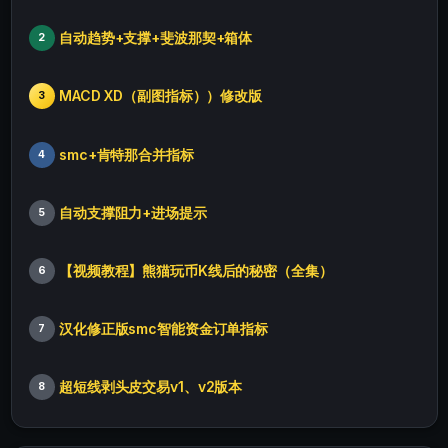
自动趋势+支撑+斐波那契+箱体
2
MACD XD（副图指标））修改版
3
smc+肯特那合并指标
4
自动支撑阻力+进场提示
5
【视频教程】熊猫玩币K线后的秘密（全集）
6
汉化修正版smc智能资金订单指标
7
超短线剥头皮交易v1、v2版本
8