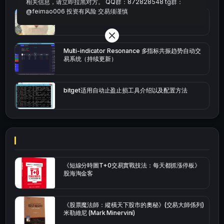
相关信息，请立即拉黑对方。 QQ群：872828548 tg群：
@feimao006 投资有风险 交易须谨慎
bybit安卓端
Multi-indicator Resonance 多指标共振趋势自动交
易系统（持续更新）
bitget适用自动止盈止损工具介绍以及配置方法
《短線分時圖T+0交易實戰技法：每天都抓漲停板》
股海淘金客
《股票魔法師：縱橫天下股市的奧秘》(交易大師係列)
米勒維尼 (Mark Minervini)