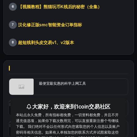
【视频教程】熊猫玩币K线后的秘密（全集）
6
汉化修正版smc智能资金订单指标
7
超短线剥头皮交易v1、v2版本
8
最便宜最实惠的科学上网工具
统计涨跌幅的python代码
大家好，欢迎来到1coin交易社区
本站点永久免费，所有指标都免费，一切资料都免费，并且不开
通充值选项，如果你下载次数用完，可以直接重新注册个号继续
okx的短线量化的免费版本
下载。 我们绝对不会以任何形式向您索取您的个人信息以及账户
密码等相关信息。如果有人单独加您的联系方式并试图索取这些