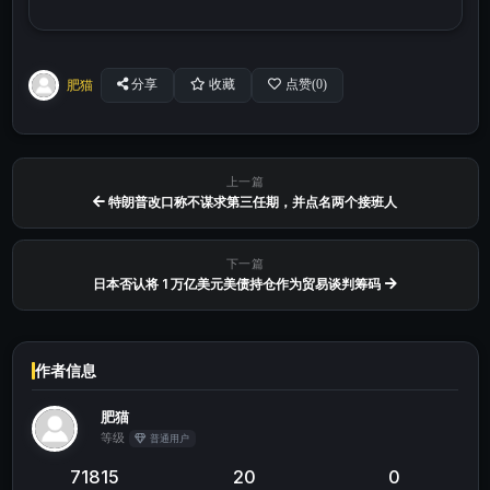
肥猫
分享
收藏
点赞(
0
)
上一篇
特朗普改口称不谋求第三任期，并点名两个接班人
下一篇
日本否认将 1 万亿美元美债持仓作为贸易谈判筹码
作者信息
肥猫
等级
普通用户
71815
20
0