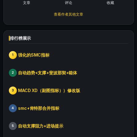
文章
评论
收藏
查看作者其他文章
排行榜展示
强化的SMC指标
1
自动趋势+支撑+斐波那契+箱体
2
MACD XD（副图指标））修改版
3
smc+肯特那合并指标
4
自动支撑阻力+进场提示
5