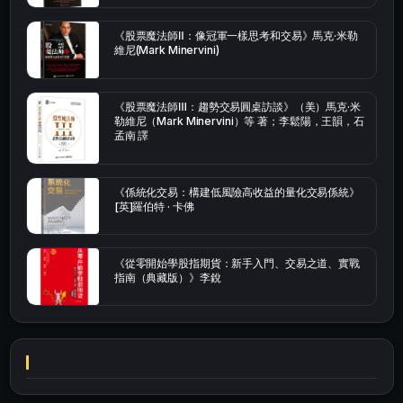
《股票魔法師Ⅱ：像冠軍一樣思考和交易》馬克·米勒
維尼(Mark Minervini)
《股票魔法師Ⅲ：趨勢交易圓桌訪談》（美）馬克·米
勒維尼（Mark Minervini）等 著；李鬆陽，王韻，石
孟南 譯
《係統化交易：構建低風險高收益的量化交易係統》
[英]羅伯特 · 卡佛
《從零開始學股指期貨：新手入門、交易之道、實戰
指南（典藏版）》李銳