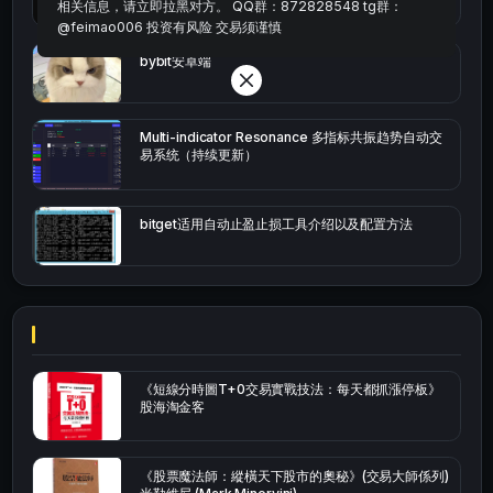
相关信息，请立即拉黑对方。 QQ群：872828548 tg群：
@feimao006 投资有风险 交易须谨慎
bybit安卓端
Multi-indicator Resonance 多指标共振趋势自动交
易系统（持续更新）
bitget适用自动止盈止损工具介绍以及配置方法
《短線分時圖T+0交易實戰技法：每天都抓漲停板》
股海淘金客
《股票魔法師：縱橫天下股市的奧秘》(交易大師係列)