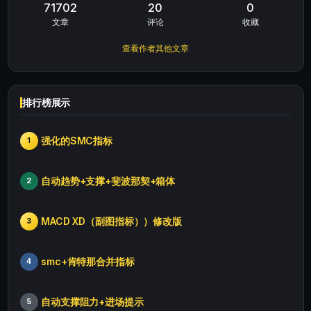
71702
20
0
文章
评论
收藏
查看作者其他文章
排行榜展示
强化的SMC指标
1
自动趋势+支撑+斐波那契+箱体
2
MACD XD（副图指标））修改版
3
smc+肯特那合并指标
4
自动支撑阻力+进场提示
5