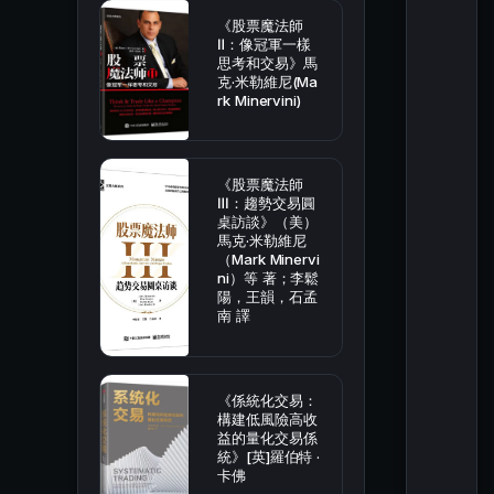
《股票魔法師
Ⅱ：像冠軍一樣
思考和交易》馬
克·米勒維尼(Ma
rk Minervini)
《股票魔法師
Ⅲ：趨勢交易圓
桌訪談》（美）
馬克·米勒維尼
（Mark Minervi
ni）等 著；李鬆
陽，王韻，石孟
南 譯
《係統化交易：
構建低風險高收
益的量化交易係
統》[英]羅伯特 ·
卡佛