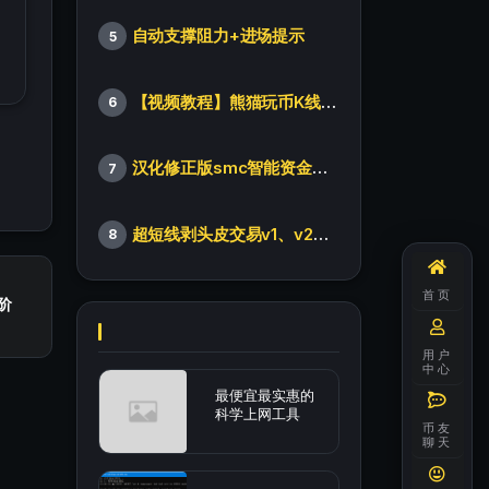
自动支撑阻力+进场提示
5
【视频教程】熊猫玩币K线后的秘密（全集）
6
汉化修正版smc智能资金订单指标
7
超短线剥头皮交易v1、v2版本
8
首页
阶
用户
中心
最便宜最实惠的
科学上网工具
币友
聊天