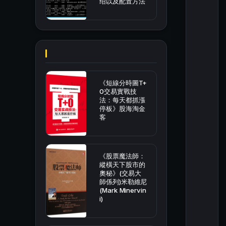
绍以及配置方法
《短線分時圖T+
0交易實戰技
法：每天都抓漲
停板》股海淘金
客
《股票魔法師：
縱橫天下股市的
奧秘》(交易大
師係列)米勒維尼
(Mark Minervin
i)