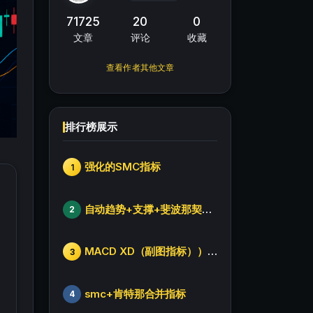
71725
20
0
文章
评论
收藏
查看作者其他文章
排行榜展示
强化的SMC指标
1
自动趋势+支撑+斐波那契+箱体
2
MACD XD（副图指标））修改版
3
smc+肯特那合并指标
4