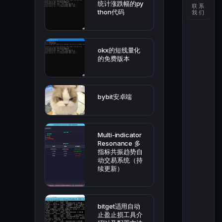
统计涨跌幅的py
联系
thon代码
我们
okx的短线量化
的免费版本
bybit安卓端
Multi-indicator
Resonance 多
指标共振趋势自
动交易系统（持
续更新）
bitget适用自动
止盈止损工具介