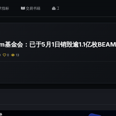
术指标
交易书籍
工具/返佣
肥猫观点
am基金会：已于5月1日销毁逾1.1亿枚BEA
0
0
13