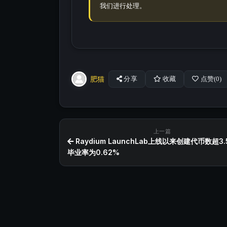
我们进行处理。
肥猫
分享
收藏
点赞(
0
)
上一篇
Raydium LaunchLab上线以来创建代币数超3
毕业率为0.62%