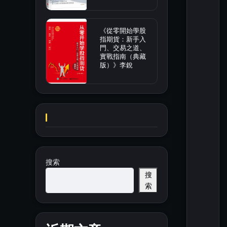
《從零開始學股
指期貨：新手入
門、交易之道、
實戰指南（典藏
版）》李銳
搜索
搜
索