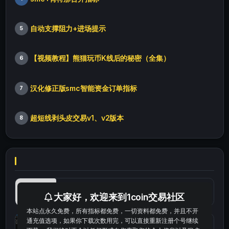
自动支撑阻力+进场提示
5
【视频教程】熊猫玩币K线后的秘密（全集）
6
汉化修正版smc智能资金订单指标
7
超短线剥头皮交易v1、v2版本
8
最便宜最实惠的科学上网工具
大家好，欢迎来到1coin交易社区
本站点永久免费，所有指标都免费，一切资料都免费，并且不开
通充值选项，如果你下载次数用完，可以直接重新注册个号继续
统计涨跌幅的python代码