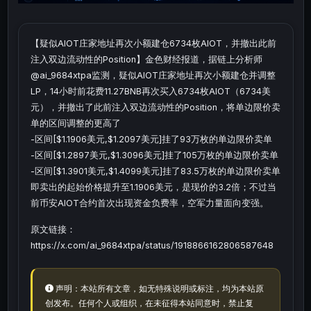
【疑似AIOT庄家地址再次小额建仓6734枚AIOT，并撤出此前
注入双边流动性的Position】金色财经报道，据链上分析师
@ai_9684xtpa监测，疑似AIOT庄家地址再次小额建仓并调整
LP，14小时前花费11.27BNB再次买入6734枚AIOT（6734美
元），并撤出了此前注入双边流动性的Position，将单边限价卖
单的区间调整的更高了
-区间[$1.1906美元,$1.2097美元]挂了93万枚的单边限价卖单
-区间[$1.2897美元,$1.3096美元]挂了105万枚的单边限价卖单
-区间[$1.3901美元,$1.4099美元]挂了83.5万枚的单边限价卖单
即卖出的起始价格提升至1.1906美元，是现价的3.2倍；不过当
前币安AIOT合约首次出现资金负费率，空军力量面向变强。
原文链接：
https://x.com/ai_9684xtpa/status/1918866162806587648
声明：本站所有文章，如无特殊说明或标注，均为本站原
创发布。任何个人或组织，在未征得本站同意时，禁止复