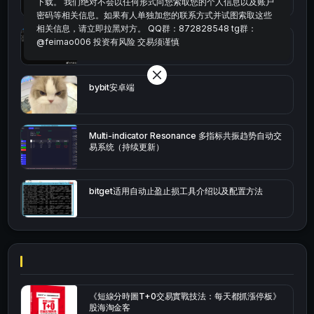
下载。 我们绝对不会以任何形式向您索取您的个人信息以及账户
密码等相关信息。如果有人单独加您的联系方式并试图索取这些
相关信息，请立即拉黑对方。 QQ群：872828548 tg群：
okx的短线量化的免费版本
@feimao006 投资有风险 交易须谨慎
bybit安卓端
Multi-indicator Resonance 多指标共振趋势自动交
易系统（持续更新）
bitget适用自动止盈止损工具介绍以及配置方法
《短線分時圖T+0交易實戰技法：每天都抓漲停板》
股海淘金客