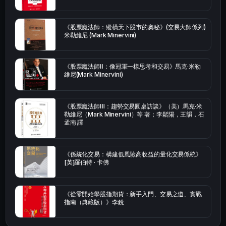
《股票魔法師：縱橫天下股市的奧秘》(交易大師係列)
米勒維尼 (Mark Minervini)
《股票魔法師Ⅱ：像冠軍一樣思考和交易》馬克·米勒
維尼(Mark Minervini)
《股票魔法師Ⅲ：趨勢交易圓桌訪談》（美）馬克·米
勒維尼（Mark Minervini）等 著；李鬆陽，王韻，石
孟南 譯
《係統化交易：構建低風險高收益的量化交易係統》
[英]羅伯特 · 卡佛
《從零開始學股指期貨：新手入門、交易之道、實戰
指南（典藏版）》李銳