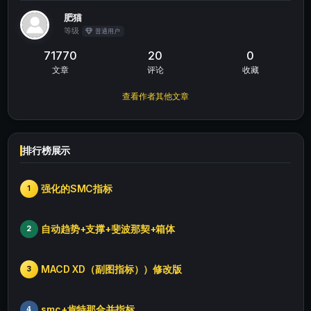
肥猫
等级
普通用户
71770
20
0
文章
评论
收藏
查看作者其他文章
排行榜展示
强化的SMC指标
1
自动趋势+支撑+斐波那契+箱体
2
MACD XD（副图指标））修改版
3
smc+肯特那合并指标
4