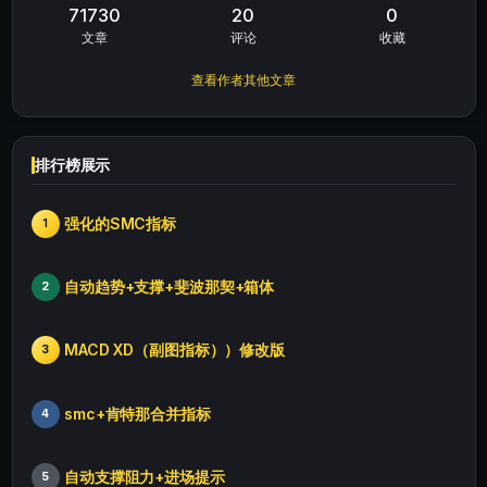
71730
20
0
文章
评论
收藏
查看作者其他文章
排行榜展示
强化的SMC指标
1
自动趋势+支撑+斐波那契+箱体
2
MACD XD（副图指标））修改版
3
smc+肯特那合并指标
4
自动支撑阻力+进场提示
5