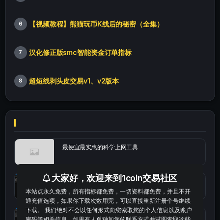
【视频教程】熊猫玩币K线后的秘密（全集）
6
汉化修正版smc智能资金订单指标
7
超短线剥头皮交易v1、v2版本
8
最便宜最实惠的科学上网工具
大家好，欢迎来到1coin交易社区
统计涨跌幅的python代码
本站点永久免费，所有指标都免费，一切资料都免费，并且不开
通充值选项，如果你下载次数用完，可以直接重新注册个号继续
下载。 我们绝对不会以任何形式向您索取您的个人信息以及账户
okx的短线量化的免费版本
密码等相关信息。如果有人单独加您的联系方式并试图索取这些