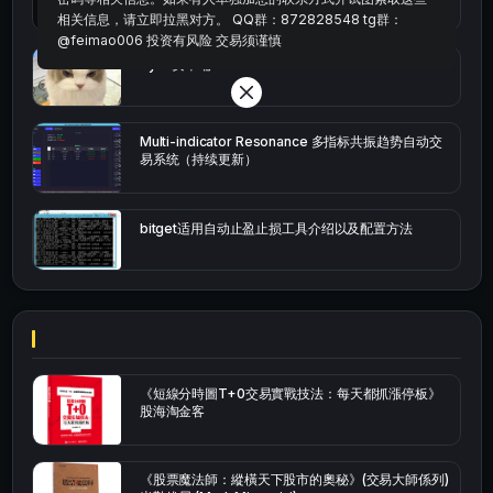
相关信息，请立即拉黑对方。 QQ群：872828548 tg群：
@feimao006 投资有风险 交易须谨慎
bybit安卓端
Multi-indicator Resonance 多指标共振趋势自动交
易系统（持续更新）
bitget适用自动止盈止损工具介绍以及配置方法
《短線分時圖T+0交易實戰技法：每天都抓漲停板》
股海淘金客
《股票魔法師：縱橫天下股市的奧秘》(交易大師係列)