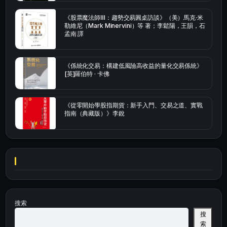
《股票魔法師Ⅲ：趨勢交易圓桌訪談》（美）馬克·米
勒維尼（Mark Minervini）等 著；李鬆陽，王韻，石
孟南 譯
《係統化交易：構建低風險高收益的量化交易係統》
[英]羅伯特 · 卡佛
《從零開始學股指期貨：新手入門、交易之道、實戰
指南（典藏版）》李銳
搜索
搜
索