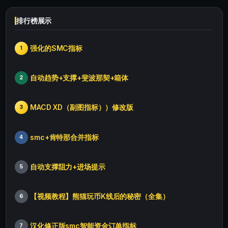
排行榜展示
强化的SMC指标
1
自动趋势+支撑+斐波那契+箱体
2
MACD XD（副图指标））修改版
3
smc+肯特那合并指标
4
自动支撑阻力+进场提示
5
【视频教程】熊猫玩币K线后的秘密（全集）
6
汉化修正版smc智能资金订单指标
7