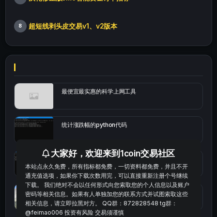
超短线剥头皮交易v1、v2版本
8
最便宜最实惠的科学上网工具
统计涨跌幅的python代码
大家好，欢迎来到1coin交易社区
okx的短线量化的免费版本
本站点永久免费，所有指标都免费，一切资料都免费，并且不开
通充值选项，如果你下载次数用完，可以直接重新注册个号继续
下载。 我们绝对不会以任何形式向您索取您的个人信息以及账户
bybit安卓端
密码等相关信息。如果有人单独加您的联系方式并试图索取这些
相关信息，请立即拉黑对方。 QQ群：872828548 tg群：
@feimao006 投资有风险 交易须谨慎