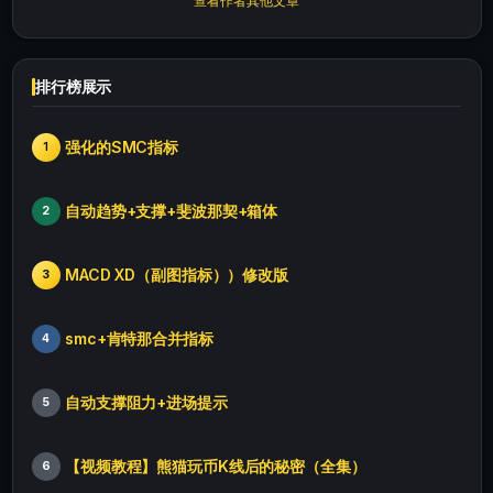
查看作者其他文章
排行榜展示
强化的SMC指标
1
自动趋势+支撑+斐波那契+箱体
2
MACD XD（副图指标））修改版
3
smc+肯特那合并指标
4
自动支撑阻力+进场提示
5
【视频教程】熊猫玩币K线后的秘密（全集）
6