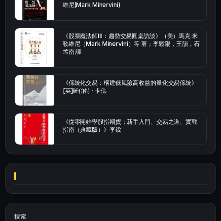
維尼(Mark Minervini)
《股票魔法師Ⅲ：趨勢交易圓桌訪談》（美）馬克·米
勒維尼（Mark Minervini）等 著；李鬆陽，王韻，石
孟南 譯
《係統化交易：構建低風險高收益的量化交易係統》
[英]羅伯特 · 卡佛
《從零開始學股指期貨：新手入門、交易之道、實戰
指南（典藏版）》李銳
搜索