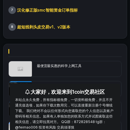
汉化修正版smc智能资金订单指标
7
超短线剥头皮交易v1、v2版本
8
最便宜最实惠的科学上网工具
统计涨跌幅的python代码
大家好，欢迎来到1coin交易社区
本站点永久免费，所有指标都免费，一切资料都免费，并且不开
通充值选项，如果你下载次数用完，可以直接重新注册个号继续
okx的短线量化的免费版本
下载。 我们绝对不会以任何形式向您索取您的个人信息以及账户
密码等相关信息。如果有人单独加您的联系方式并试图索取这些
相关信息，请立即拉黑对方。 QQ群：872828548 tg群：
bybit安卓端
@feimao006 投资有风险 交易须谨慎