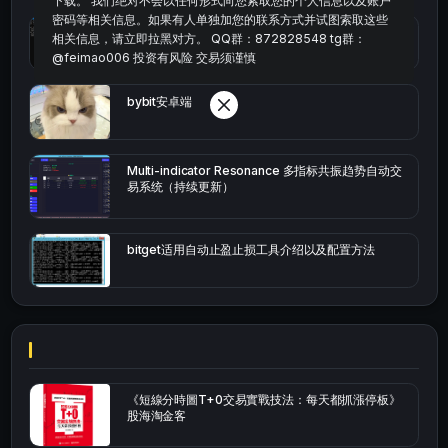
下载。 我们绝对不会以任何形式向您索取您的个人信息以及账户
密码等相关信息。如果有人单独加您的联系方式并试图索取这些
okx的短线量化的免费版本
相关信息，请立即拉黑对方。 QQ群：872828548 tg群：
@feimao006 投资有风险 交易须谨慎
bybit安卓端
Multi-indicator Resonance 多指标共振趋势自动交
易系统（持续更新）
bitget适用自动止盈止损工具介绍以及配置方法
《短線分時圖T+0交易實戰技法：每天都抓漲停板》
股海淘金客