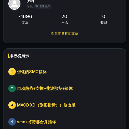
肥猫
等级
普通用户
71696
20
0
文章
评论
收藏
查看作者其他文章
排行榜展示
强化的SMC指标
1
自动趋势+支撑+斐波那契+箱体
2
MACD XD（副图指标））修改版
3
smc+肯特那合并指标
4