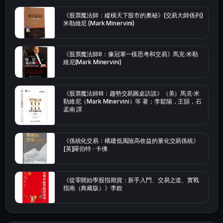
《股票魔法師：縱橫天下股市的奧秘》(交易大師係列)
米勒維尼 (Mark Minervini)
《股票魔法師Ⅱ：像冠軍一樣思考和交易》馬克·米勒
維尼(Mark Minervini)
《股票魔法師Ⅲ：趨勢交易圓桌訪談》（美）馬克·米
勒維尼（Mark Minervini）等 著；李鬆陽，王韻，石
孟南 譯
《係統化交易：構建低風險高收益的量化交易係統》
[英]羅伯特 · 卡佛
《從零開始學股指期貨：新手入門、交易之道、實戰
指南（典藏版）》李銳