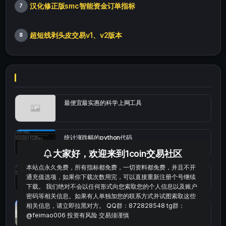
汉化修正版smc智能资金订单指标
7
超短线剥头皮交易v1、v2版本
8
最便宜最实惠的科学上网工具
统计涨跌幅的python代码
大家好，欢迎来到1coin交易社区
本站点永久免费，所有指标都免费，一切资料都免费，并且不开
okx的短线量化的免费版本
通充值选项，如果你下载次数用完，可以直接重新注册个号继续
下载。 我们绝对不会以任何形式向您索取您的个人信息以及账户
密码等相关信息。如果有人单独加您的联系方式并试图索取这些
相关信息，请立即拉黑对方。 QQ群：872828548 tg群：
bybit安卓端
@feimao006 投资有风险 交易须谨慎