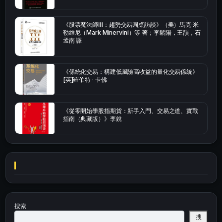
《股票魔法師Ⅲ：趨勢交易圓桌訪談》（美）馬克·米
勒維尼（Mark Minervini）等 著；李鬆陽，王韻，石
孟南 譯
《係統化交易：構建低風險高收益的量化交易係統》
[英]羅伯特 · 卡佛
《從零開始學股指期貨：新手入門、交易之道、實戰
指南（典藏版）》李銳
搜索
搜