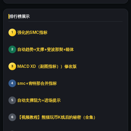
排行榜展示
强化的SMC指标
1
自动趋势+支撑+斐波那契+箱体
2
MACD XD（副图指标））修改版
3
smc+肯特那合并指标
4
自动支撑阻力+进场提示
5
【视频教程】熊猫玩币K线后的秘密（全集）
6