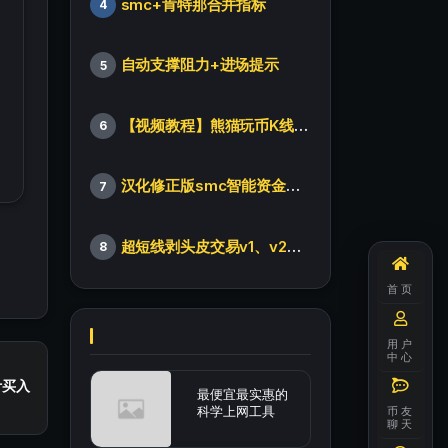
smc+肯特那合并指标
4
自动支撑阻力+进场提示
5
【视频教程】熊猫玩币K线后的秘密（全集）
6
汉化修正版smc智能资金订单指标
7
超短线剥头皮交易v1、v2版本
8
首页
用户
中心
计买入
最便宜最实惠的
科学上网工具
币友
聊天