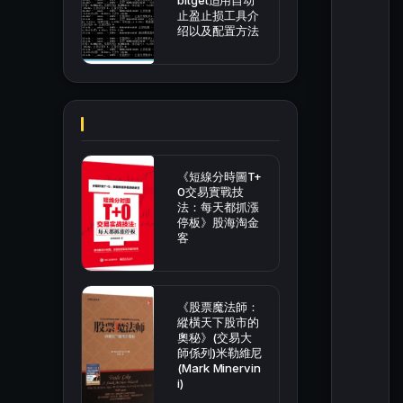
bitget适用自动
止盈止损工具介
绍以及配置方法
《短線分時圖T+
0交易實戰技
法：每天都抓漲
停板》股海淘金
客
《股票魔法師：
縱橫天下股市的
奧秘》(交易大
師係列)米勒維尼
(Mark Minervin
i)