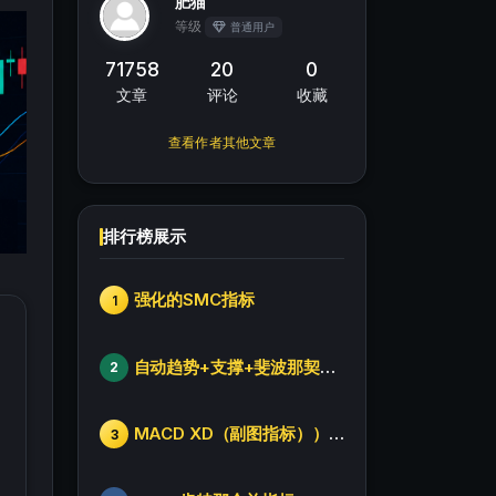
肥猫
等级
普通用户
71758
20
0
文章
评论
收藏
查看作者其他文章
排行榜展示
强化的SMC指标
1
自动趋势+支撑+斐波那契+箱体
2
MACD XD（副图指标））修改版
3