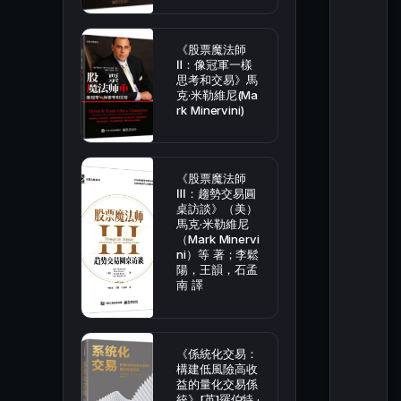
《股票魔法師
Ⅱ：像冠軍一樣
思考和交易》馬
克·米勒維尼(Ma
rk Minervini)
《股票魔法師
Ⅲ：趨勢交易圓
桌訪談》（美）
馬克·米勒維尼
（Mark Minervi
ni）等 著；李鬆
陽，王韻，石孟
南 譯
《係統化交易：
構建低風險高收
益的量化交易係
統》[英]羅伯特 ·