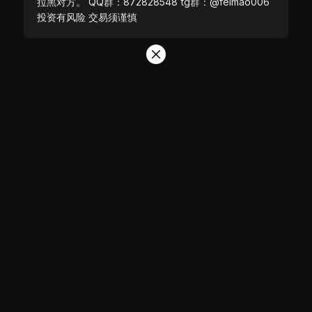
拉黑对方。 QQ群：872828548 tg群：@feimao006
投资有风险 交易须谨慎