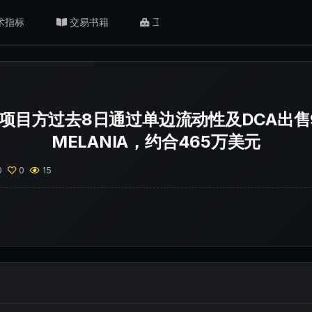
术指标
交易书籍
工具/返佣
肥猫观点
nia项目方过去8日通过单边流动性及DCA出售
MELANIA，约合465万美元
0
0
15