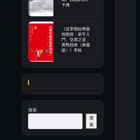
卡佛
《從零開始學股
指期貨：新手入
門、交易之道、
實戰指南（典藏
版）》李銳
搜索
搜
索