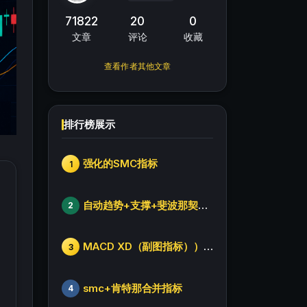
71822
20
0
文章
评论
收藏
查看作者其他文章
排行榜展示
强化的SMC指标
1
自动趋势+支撑+斐波那契+箱体
2
MACD XD（副图指标））修改版
3
smc+肯特那合并指标
4