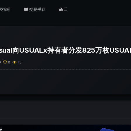
术指标
交易书籍
工具/返佣
肥猫观点
sual向USUALx持有者分发825万枚USUA
0
0
13