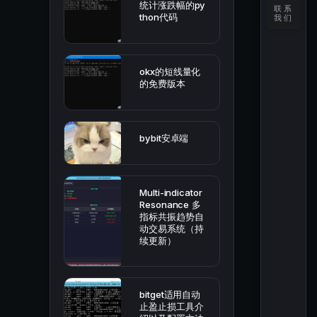
统计涨跌幅的py
联系
thon代码
我们
okx的短线量化
的免费版本
bybit安卓端
Multi-indicator
Resonance 多
指标共振趋势自
动交易系统（持
续更新）
bitget适用自动
止盈止损工具介