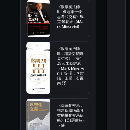
《股票魔法師
Ⅱ：像冠軍一樣
思考和交易》馬
克·米勒維尼(Ma
rk Minervini)
《股票魔法師
Ⅲ：趨勢交易圓
桌訪談》（美）
馬克·米勒維尼
（Mark Minervi
ni）等 著；李鬆
陽，王韻，石孟
南 譯
《係統化交易：
構建低風險高收
益的量化交易係
統》[英]羅伯特 ·
卡佛