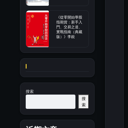
《從零開始學股
指期貨：新手入
門、交易之道、
實戰指南（典藏
版）》李銳
搜索
搜
索