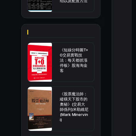
绍以及配置方法
《短線分時圖T+
0交易實戰技
法：每天都抓漲
停板》股海淘金
客
《股票魔法師：
縱橫天下股市的
奧秘》(交易大
師係列)米勒維尼
(Mark Minervin
i)