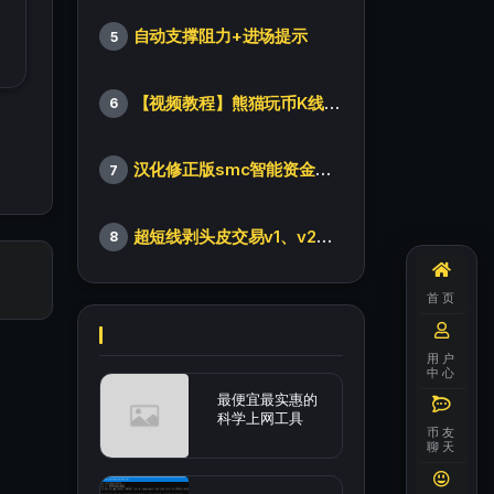
自动支撑阻力+进场提示
5
【视频教程】熊猫玩币K线后的秘密（全集）
6
汉化修正版smc智能资金订单指标
7
超短线剥头皮交易v1、v2版本
8
首页
用户
中心
最便宜最实惠的
科学上网工具
币友
聊天