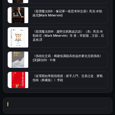
《股票魔法師Ⅱ：像冠軍一樣思考和交易》馬克·米勒
維尼(Mark Minervini)
《股票魔法師Ⅲ：趨勢交易圓桌訪談》（美）馬克·米
勒維尼（Mark Minervini）等 著；李鬆陽，王韻，石
孟南 譯
《係統化交易：構建低風險高收益的量化交易係統》
[英]羅伯特 · 卡佛
《從零開始學股指期貨：新手入門、交易之道、實戰
指南（典藏版）》李銳