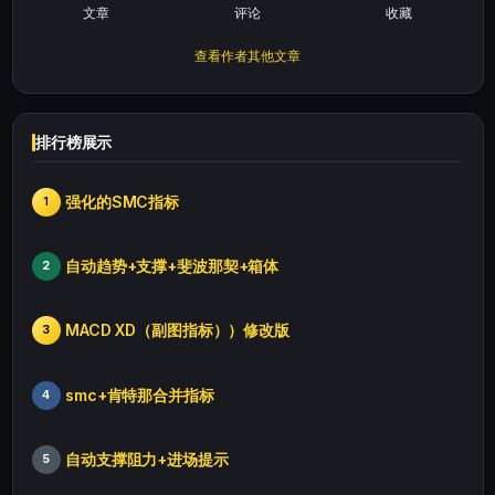
文章
评论
收藏
查看作者其他文章
排行榜展示
强化的SMC指标
1
自动趋势+支撑+斐波那契+箱体
2
MACD XD（副图指标））修改版
3
smc+肯特那合并指标
4
自动支撑阻力+进场提示
5