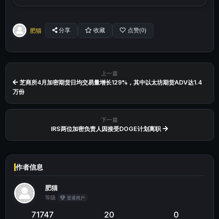
肥猫
分享
收藏
点赞(
0
)
上一篇
芝商所4月加密期货日均交易量增长129%，其中以太坊期货ADV达1.4
万份
下一篇
IRS两位加密负责人因接受DOGE计划离职
作者信息
肥猫
等级
普通用户
71747
20
0