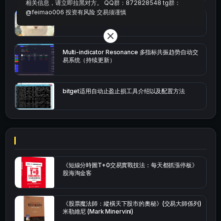
相关信息，请立即拉黑对方。 QQ群：872828548 tg群：
@feimao006 投资有风险 交易须谨慎
bybit安卓端
Multi-indicator Resonance 多指标共振趋势自动交
易系统（持续更新）
bitget适用自动止盈止损工具介绍以及配置方法
《短線分時圖T+0交易實戰技法：每天都抓漲停板》
股海淘金客
《股票魔法師：縱橫天下股市的奧秘》(交易大師係列)
米勒維尼 (Mark Minervini)