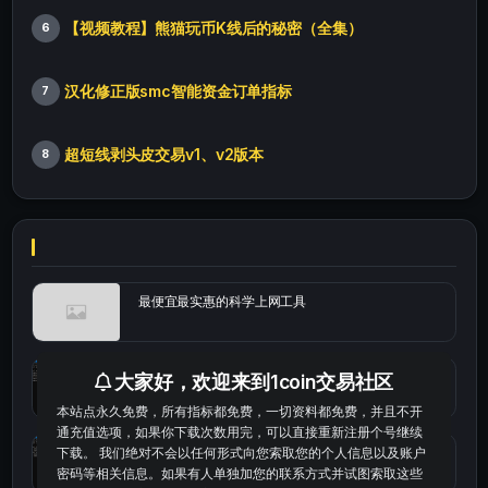
【视频教程】熊猫玩币K线后的秘密（全集）
6
汉化修正版smc智能资金订单指标
7
超短线剥头皮交易v1、v2版本
8
最便宜最实惠的科学上网工具
统计涨跌幅的python代码
大家好，欢迎来到1coin交易社区
本站点永久免费，所有指标都免费，一切资料都免费，并且不开
通充值选项，如果你下载次数用完，可以直接重新注册个号继续
okx的短线量化的免费版本
下载。 我们绝对不会以任何形式向您索取您的个人信息以及账户
密码等相关信息。如果有人单独加您的联系方式并试图索取这些