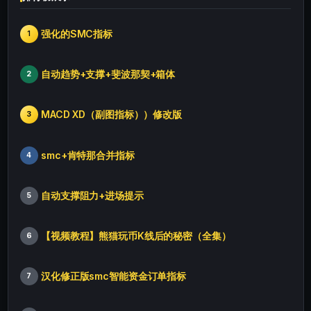
强化的SMC指标
1
自动趋势+支撑+斐波那契+箱体
2
MACD XD（副图指标））修改版
3
smc+肯特那合并指标
4
自动支撑阻力+进场提示
5
【视频教程】熊猫玩币K线后的秘密（全集）
6
汉化修正版smc智能资金订单指标
7