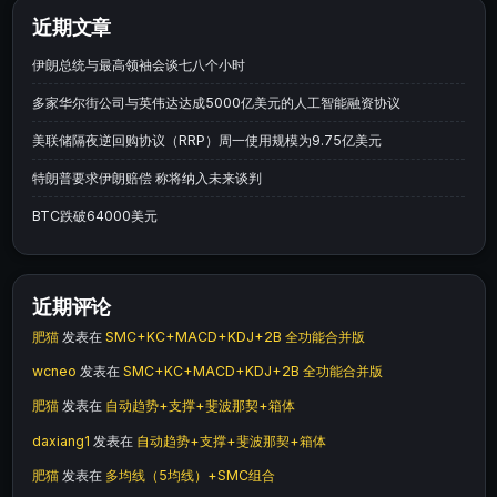
近期文章
伊朗总统与最高领袖会谈七八个小时
多家华尔街公司与英伟达达成5000亿美元的人工智能融资协议
美联储隔夜逆回购协议（RRP）周一使用规模为9.75亿美元
特朗普要求伊朗赔偿 称将纳入未来谈判
BTC跌破64000美元
近期评论
肥猫
发表在
SMC+KC+MACD+KDJ+2B 全功能合并版
wcneo
发表在
SMC+KC+MACD+KDJ+2B 全功能合并版
肥猫
发表在
自动趋势+支撑+斐波那契+箱体
daxiang1
发表在
自动趋势+支撑+斐波那契+箱体
肥猫
发表在
多均线（5均线）+SMC组合