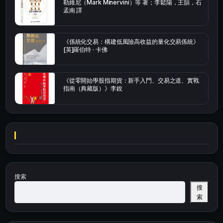
勒維尼（Mark Minervini）等 著；李鬆陽，王韻，石
孟南 譯
《係統化交易：構建低風險高收益的量化交易係統》
[英]羅伯特 · 卡佛
《從零開始學股指期貨：新手入門、交易之道、實戰
指南（典藏版）》李銳
搜索
搜
索