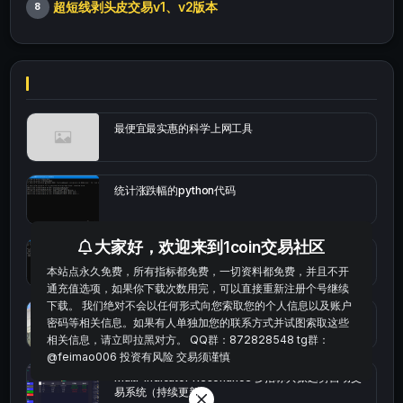
超短线剥头皮交易v1、v2版本
8
最便宜最实惠的科学上网工具
统计涨跌幅的python代码
大家好，欢迎来到1coin交易社区
okx的短线量化的免费版本
本站点永久免费，所有指标都免费，一切资料都免费，并且不开
通充值选项，如果你下载次数用完，可以直接重新注册个号继续
下载。 我们绝对不会以任何形式向您索取您的个人信息以及账户
bybit安卓端
密码等相关信息。如果有人单独加您的联系方式并试图索取这些
相关信息，请立即拉黑对方。 QQ群：872828548 tg群：
@feimao006 投资有风险 交易须谨慎
Multi-indicator Resonance 多指标共振趋势自动交
易系统（持续更新）