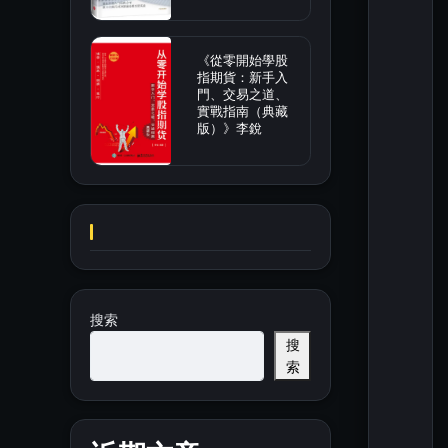
《從零開始學股
指期貨：新手入
門、交易之道、
實戰指南（典藏
版）》李銳
搜索
搜
索