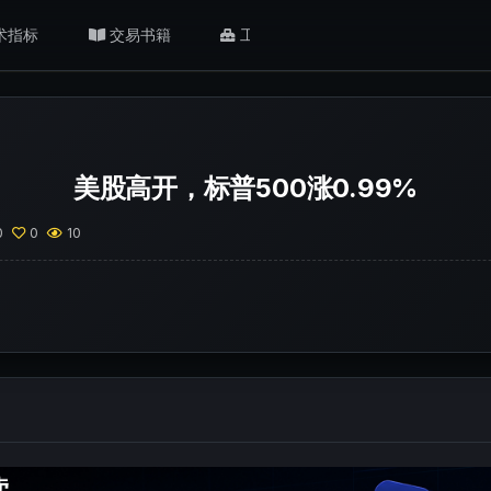
术指标
交易书籍
工具/返佣
肥猫观点
美股高开，标普500涨0.99%
0
0
10