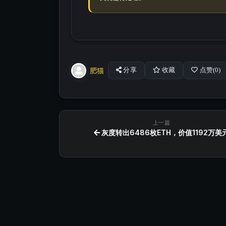
肥猫
分享
收藏
点赞(
0
)
上一篇
灰度转出6486枚ETH，价值1192万美