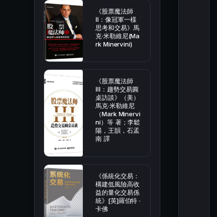
《股票魔法師
Ⅱ：像冠軍一樣
思考和交易》馬
克·米勒維尼(Ma
rk Minervini)
《股票魔法師
Ⅲ：趨勢交易圓
桌訪談》（美）
馬克·米勒維尼
（Mark Minervi
ni）等 著；李鬆
陽，王韻，石孟
南 譯
《係統化交易：
構建低風險高收
益的量化交易係
統》[英]羅伯特 ·
卡佛