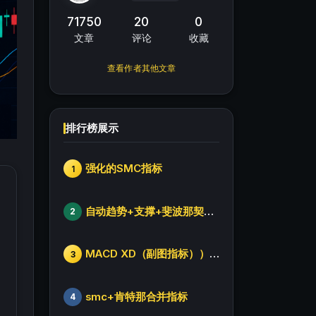
71750
20
0
文章
评论
收藏
查看作者其他文章
排行榜展示
强化的SMC指标
1
自动趋势+支撑+斐波那契+箱体
2
MACD XD（副图指标））修改版
3
smc+肯特那合并指标
4