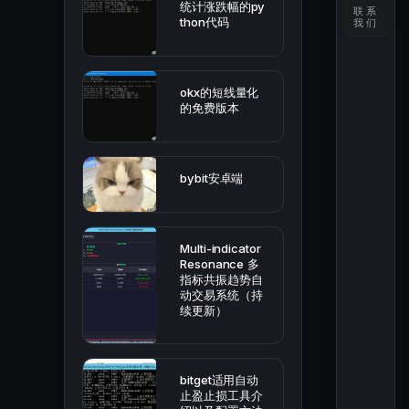
统计涨跌幅的py
联系
thon代码
我们
okx的短线量化
的免费版本
bybit安卓端
Multi-indicator
Resonance 多
指标共振趋势自
动交易系统（持
续更新）
bitget适用自动
止盈止损工具介