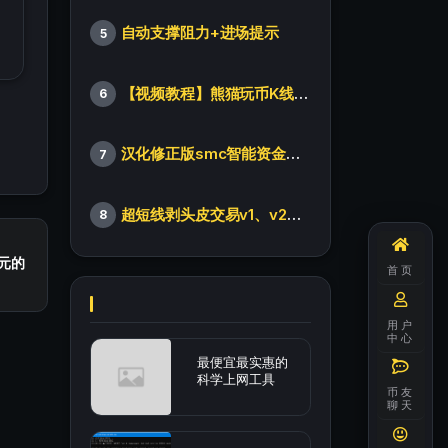
自动支撑阻力+进场提示
5
【视频教程】熊猫玩币K线后的秘密（全集）
6
汉化修正版smc智能资金订单指标
7
超短线剥头皮交易v1、v2版本
8
美元的
首页
用户
中心
最便宜最实惠的
科学上网工具
币友
聊天