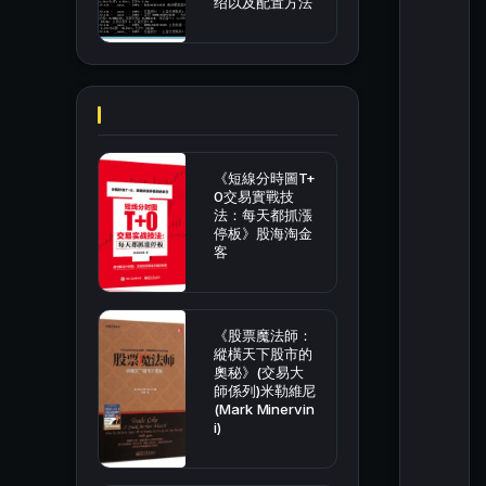
绍以及配置方法
《短線分時圖T+
0交易實戰技
法：每天都抓漲
停板》股海淘金
客
《股票魔法師：
縱橫天下股市的
奧秘》(交易大
師係列)米勒維尼
(Mark Minervin
i)