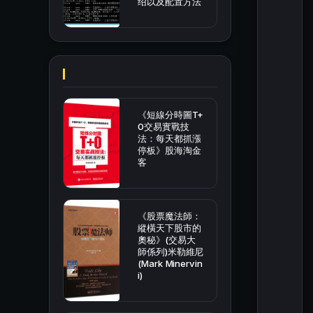
绍以及配置方法
《短線分時圖T+
0交易實戰技
法：每天都抓漲
停板》股海淘金
客
《股票魔法師：
縱橫天下股市的
奧秘》(交易大
師係列)米勒維尼
(Mark Minervin
i)