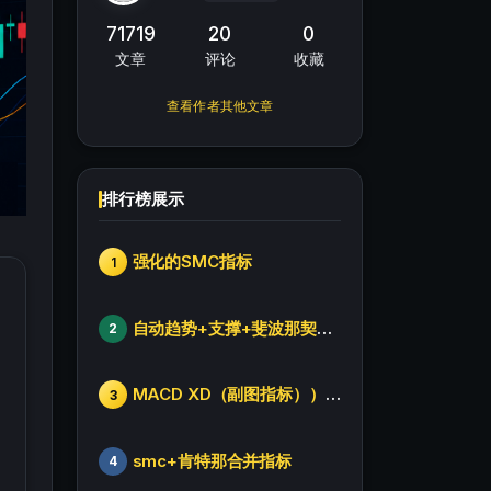
71719
20
0
文章
评论
收藏
查看作者其他文章
排行榜展示
强化的SMC指标
1
自动趋势+支撑+斐波那契+箱体
2
MACD XD（副图指标））修改版
3
smc+肯特那合并指标
4