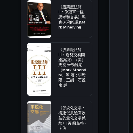
《股票魔法師
Ⅱ：像冠軍一樣
思考和交易》馬
克·米勒維尼(Ma
rk Minervini)
《股票魔法師
Ⅲ：趨勢交易圓
桌訪談》（美）
馬克·米勒維尼
（Mark Minervi
ni）等 著；李鬆
陽，王韻，石孟
南 譯
《係統化交易：
構建低風險高收
益的量化交易係
統》[英]羅伯特 ·
卡佛