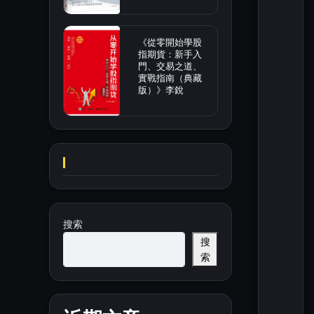
《從零開始學股
指期貨：新手入
門、交易之道、
實戰指南（典藏
版）》李銳
搜索
搜
索