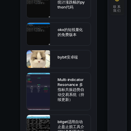
统计涨跌幅的py
联系
thon代码
我们
okx的短线量化
的免费版本
bybit安卓端
Multi-indicator
Resonance 多
指标共振趋势自
动交易系统（持
续更新）
bitget适用自动
止盈止损工具介