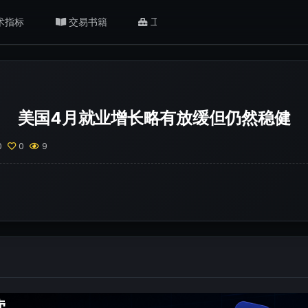
术指标
交易书籍
工具/返佣
肥猫观点
美国4月就业增长略有放缓但仍然稳健
0
0
9