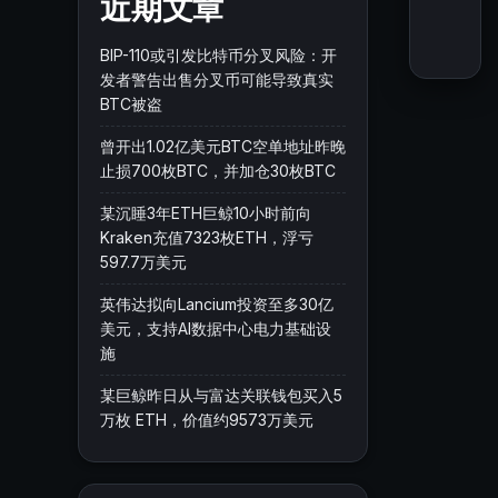
近期文章
BIP-110或引发比特币分叉风险：开
发者警告出售分叉币可能导致真实
BTC被盗
曾开出1.02亿美元BTC空单地址昨晚
止损700枚BTC，并加仓30枚BTC
某沉睡3年ETH巨鲸10小时前向
Kraken充值7323枚ETH，浮亏
597.7万美元
英伟达拟向Lancium投资至多30亿
美元，支持AI数据中心电力基础设
施
某巨鲸昨日从与富达关联钱包买入5
万枚 ETH，价值约9573万美元