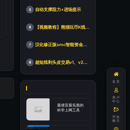
自动支撑阻力+进场提示
5
【视频教程】熊猫玩币K线后的秘密（全集）
6
汉化修正版smc智能资金订单指标
7
超短线剥头皮交易v1、v2版本
8
首页
用户
中心
最便宜最实惠的
科学上网工具
币友
聊天