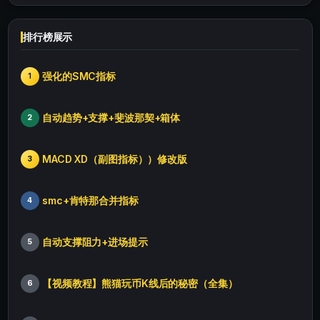
排行榜展示
强化的SMC指标
1
自动趋势+支撑+斐波那契+箱体
2
MACD XD（副图指标））修改版
3
smc+肯特那合并指标
4
自动支撑阻力+进场提示
5
【视频教程】熊猫玩币K线后的秘密（全集）
6