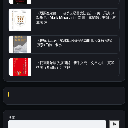
《股票魔法師Ⅲ：趨勢交易圓桌訪談》（美）馬克·米
勒維尼（Mark Minervini）等 著；李鬆陽，王韻，石
孟南 譯
《係統化交易：構建低風險高收益的量化交易係統》
[英]羅伯特 · 卡佛
《從零開始學股指期貨：新手入門、交易之道、實戰
指南（典藏版）》李銳
搜索
搜