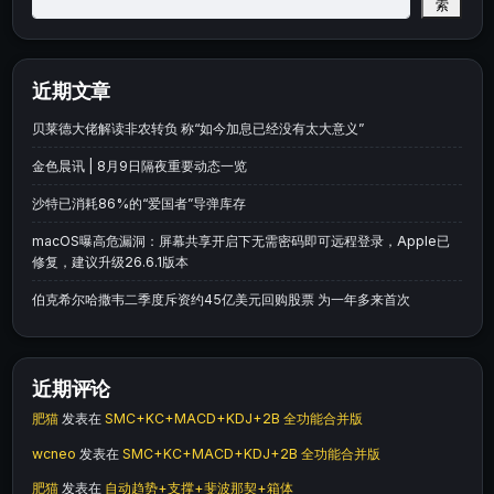
索
近期文章
贝莱德大佬解读非农转负 称“如今加息已经没有太大意义”
金色晨讯 | 8月9日隔夜重要动态一览
沙特已消耗86%的“爱国者”导弹库存
macOS曝高危漏洞：屏幕共享开启下无需密码即可远程登录，Apple已
修复，建议升级26.6.1版本
伯克希尔哈撒韦二季度斥资约45亿美元回购股票 为一年多来首次
近期评论
肥猫
发表在
SMC+KC+MACD+KDJ+2B 全功能合并版
wcneo
发表在
SMC+KC+MACD+KDJ+2B 全功能合并版
肥猫
发表在
自动趋势+支撑+斐波那契+箱体