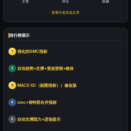
文章
评论
收藏
查看作者其他文章
排行榜展示
强化的SMC指标
1
自动趋势+支撑+斐波那契+箱体
2
MACD XD（副图指标））修改版
3
smc+肯特那合并指标
4
自动支撑阻力+进场提示
5