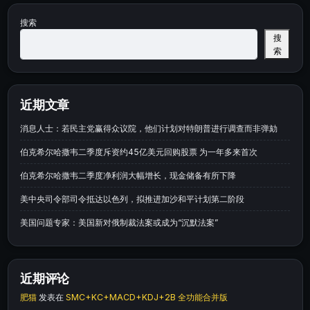
搜索
搜
索
近期文章
消息人士：若民主党赢得众议院，他们计划对特朗普进行调查而非弹劾
伯克希尔哈撒韦二季度斥资约45亿美元回购股票 为一年多来首次
伯克希尔哈撒韦二季度净利润大幅增长，现金储备有所下降
美中央司令部司令抵达以色列，拟推进加沙和平计划第二阶段
美国问题专家：美国新对俄制裁法案或成为“沉默法案”
近期评论
肥猫
发表在
SMC+KC+MACD+KDJ+2B 全功能合并版