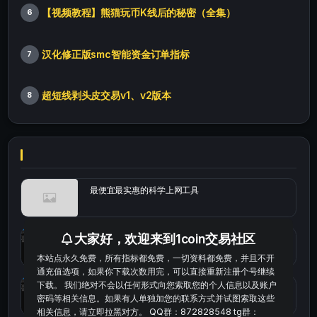
【视频教程】熊猫玩币K线后的秘密（全集）
6
汉化修正版smc智能资金订单指标
7
超短线剥头皮交易v1、v2版本
8
最便宜最实惠的科学上网工具
大家好，欢迎来到1coin交易社区
统计涨跌幅的python代码
本站点永久免费，所有指标都免费，一切资料都免费，并且不开
通充值选项，如果你下载次数用完，可以直接重新注册个号继续
下载。 我们绝对不会以任何形式向您索取您的个人信息以及账户
okx的短线量化的免费版本
密码等相关信息。如果有人单独加您的联系方式并试图索取这些
相关信息，请立即拉黑对方。 QQ群：872828548 tg群：