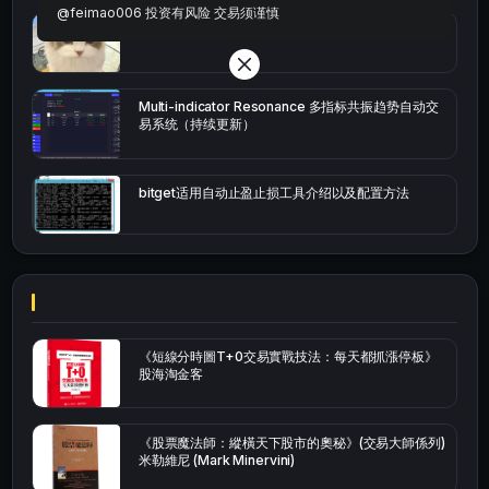
@feimao006 投资有风险 交易须谨慎
bybit安卓端
Multi-indicator Resonance 多指标共振趋势自动交
易系统（持续更新）
bitget适用自动止盈止损工具介绍以及配置方法
《短線分時圖T+0交易實戰技法：每天都抓漲停板》
股海淘金客
《股票魔法師：縱橫天下股市的奧秘》(交易大師係列)
米勒維尼 (Mark Minervini)