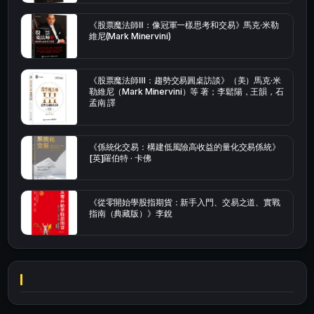
《股票魔法師Ⅱ：像冠軍一樣思考和交易》馬克·米勒
維尼(Mark Minervini)
《股票魔法師Ⅲ：趨勢交易圓桌訪談》（美）馬克·米
勒維尼（Mark Minervini）等 著；李鬆陽，王韻，石
孟南 譯
《係統化交易：構建低風險高收益的量化交易係統》
[英]羅伯特 · 卡佛
《從零開始學股指期貨：新手入門、交易之道、實戰
指南（典藏版）》李銳