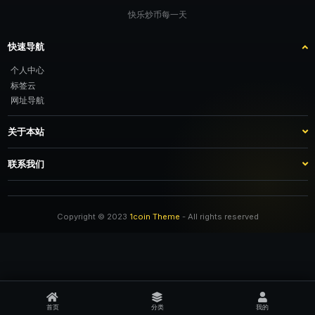
快乐炒币每一天
快速导航
个人中心
标签云
网址导航
关于本站
站点介绍
客服咨询
联系我们
推广计划
TG：@feimao2024 QQ：3261605442 微信：moto001com 新浪微博：不
改名字的肥猫
Copyright © 2023
1coin Theme
- All rights reserved
首页
分类
我的