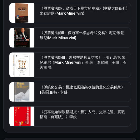
《股票魔法師：縱橫天下股市的奧秘》(交易大師係列)
米勒維尼 (Mark Minervini)
《股票魔法師Ⅱ：像冠軍一樣思考和交易》馬克·米勒
維尼(Mark Minervini)
《股票魔法師Ⅲ：趨勢交易圓桌訪談》（美）馬克·米
勒維尼（Mark Minervini）等 著；李鬆陽，王韻，石
孟南 譯
《係統化交易：構建低風險高收益的量化交易係統》
[英]羅伯特 · 卡佛
《從零開始學股指期貨：新手入門、交易之道、實戰
指南（典藏版）》李銳