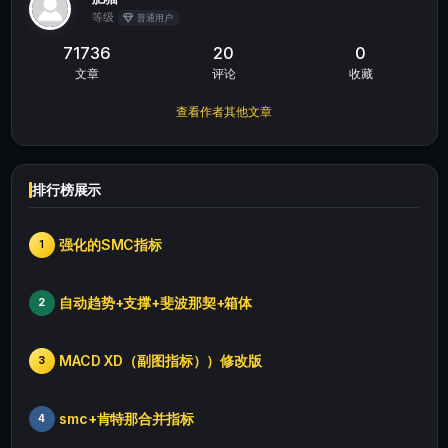
等级
普通用户
71736
20
0
文章
评论
收藏
查看作者其他文章
排行榜展示
强化的SMC指标
1
自动趋势+支撑+斐波那契+箱体
2
MACD XD（副图指标））修改版
3
smc+肯特那合并指标
4