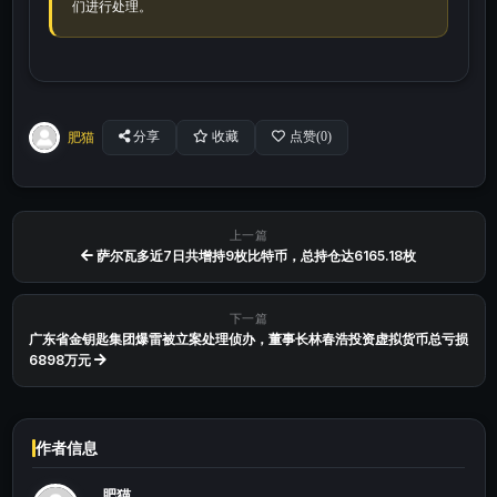
们进行处理。
肥猫
分享
收藏
点赞(
0
)
上一篇
萨尔瓦多近7日共增持9枚比特币，总持仓达6165.18枚
下一篇
广东省金钥匙集团爆雷被立案处理侦办，董事长林春浩投资虚拟货币总亏损
6898万元
作者信息
肥猫