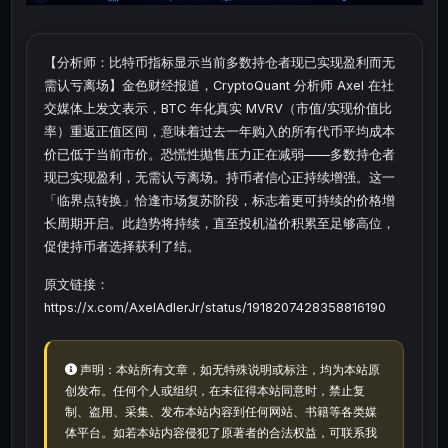
【分析师：比特币指标显示当前多数持仓者现已实现盈利而无
需认亏离场】金色财经报道，CryptoQuant 分析师 Axel 在社
交媒体上发文表示，BTC 年化真实 MVRV（市值/实现价值比
率）重返正值区间，意味着过去一年购入的所有代币平均成本
价已低于当前市价。恐慌性抛售压力正在减弱——多数持仓者
现已实现盈利，无需认亏离场。持币者信心正持续增强。这一
「临界点转换」恰逢市场复苏阶段，标志着更可持续的价格增
长周期开启。此趋势将持续，直至投机溢价积累至足够高位，
促使持币者选择获利了结。
原文链接：
https://x.com/AxelAdlerJr/status/1918207428358816190
声明：本站所有文章，如无特殊说明或标注，均为本站原
创发布。任何个人或组织，在未征得本站同意时，禁止复
制、盗用、采集、发布本站内容到任何网站、书籍等各类媒
体平台。如若本站内容侵犯了原著者的合法权益，可联系我