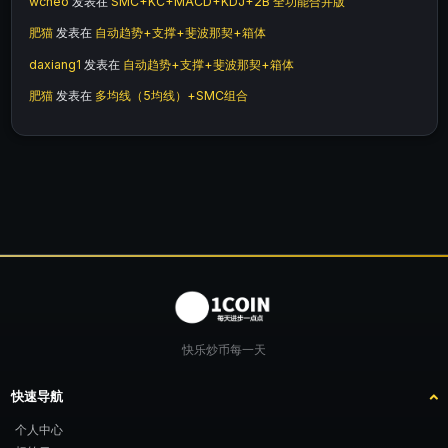
wcneo
发表在
SMC+KC+MACD+KDJ+2B 全功能合并版
肥猫
发表在
自动趋势+支撑+斐波那契+箱体
daxiang1
发表在
自动趋势+支撑+斐波那契+箱体
肥猫
发表在
多均线（5均线）+SMC组合
快乐炒币每一天
快速导航
个人中心