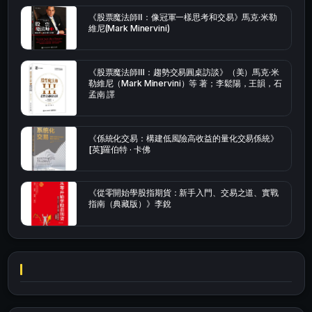
《股票魔法師Ⅱ：像冠軍一樣思考和交易》馬克·米勒
維尼(Mark Minervini)
《股票魔法師Ⅲ：趨勢交易圓桌訪談》（美）馬克·米
勒維尼（Mark Minervini）等 著；李鬆陽，王韻，石
孟南 譯
《係統化交易：構建低風險高收益的量化交易係統》
[英]羅伯特 · 卡佛
《從零開始學股指期貨：新手入門、交易之道、實戰
指南（典藏版）》李銳