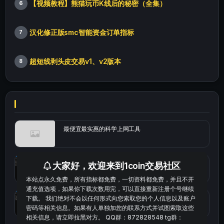
【视频教程】熊猫玩币K线后的秘密（全集）
6
汉化修正版smc智能资金订单指标
7
超短线剥头皮交易v1、v2版本
8
最便宜最实惠的科学上网工具
统计涨跌幅的python代码
大家好，欢迎来到1coin交易社区
本站点永久免费，所有指标都免费，一切资料都免费，并且不开
通充值选项，如果你下载次数用完，可以直接重新注册个号继续
okx的短线量化的免费版本
下载。 我们绝对不会以任何形式向您索取您的个人信息以及账户
密码等相关信息。如果有人单独加您的联系方式并试图索取这些
相关信息，请立即拉黑对方。 QQ群：872828548 tg群：