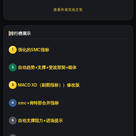
查看作者其他文章
排行榜展示
强化的SMC指标
1
自动趋势+支撑+斐波那契+箱体
2
MACD XD（副图指标））修改版
3
smc+肯特那合并指标
4
自动支撑阻力+进场提示
5