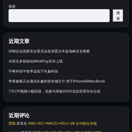
搜索
搜
索
近期文章
伊朗议会国家安全委员会批准霍尔木兹海峡安全纲要
AI原生多链钱包WhatPay宣布上线
宇树科技中签率远低于长鑫科技
苹果被曝正在测试长鑫科技存储芯片 用于iPhone和MacBook
7月CPI预期小幅回落，花旗与美银对9月加息前景存在分歧
近期评论
肥猫
发表在
SMC+KC+MACD+KDJ+2B 全功能合并版