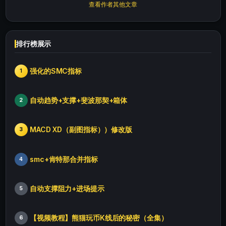
查看作者其他文章
排行榜展示
强化的SMC指标
1
自动趋势+支撑+斐波那契+箱体
2
MACD XD（副图指标））修改版
3
smc+肯特那合并指标
4
自动支撑阻力+进场提示
5
【视频教程】熊猫玩币K线后的秘密（全集）
6