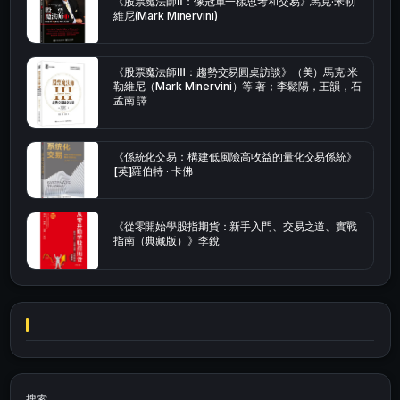
《股票魔法師Ⅱ：像冠軍一樣思考和交易》馬克·米勒
維尼(Mark Minervini)
《股票魔法師Ⅲ：趨勢交易圓桌訪談》（美）馬克·米
勒維尼（Mark Minervini）等 著；李鬆陽，王韻，石
孟南 譯
《係統化交易：構建低風險高收益的量化交易係統》
[英]羅伯特 · 卡佛
《從零開始學股指期貨：新手入門、交易之道、實戰
指南（典藏版）》李銳
搜索