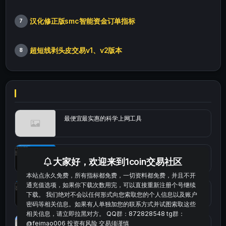
汉化修正版smc智能资金订单指标
7
超短线剥头皮交易v1、v2版本
8
最便宜最实惠的科学上网工具
统计涨跌幅的python代码
大家好，欢迎来到1coin交易社区
本站点永久免费，所有指标都免费，一切资料都免费，并且不开
通充值选项，如果你下载次数用完，可以直接重新注册个号继续
okx的短线量化的免费版本
下载。 我们绝对不会以任何形式向您索取您的个人信息以及账户
密码等相关信息。如果有人单独加您的联系方式并试图索取这些
相关信息，请立即拉黑对方。 QQ群：872828548 tg群：
bybit安卓端
@feimao006 投资有风险 交易须谨慎