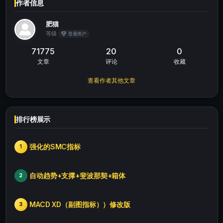
作者信息
肥猫
等级
普通用户
71775
20
0
文章
评论
收藏
查看作者其他文章
排行榜展示
强化的SMC指标
1
自动趋势+支撑+斐波那契+箱体
2
MACD XD（副图指标））修改版
3