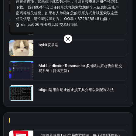
通充值选项，如果你下载次数用完，可以直接重新注册个号继续
统计涨跌幅的python代码
下载。 我们绝对不会以任何形式向您索取您的个人信息以及账户
密码等相关信息。如果有人单独加您的联系方式并试图索取这些
相关信息，请立即拉黑对方。 QQ群：872828548 tg群：
okx的短线量化的免费版本
@feimao006 投资有风险 交易须谨慎
bybit安卓端
Multi-indicator Resonance 多指标共振趋势自动交
易系统（持续更新）
bitget适用自动止盈止损工具介绍以及配置方法
《短線分時圖T+0交易實戰技法：每天都抓漲停板》