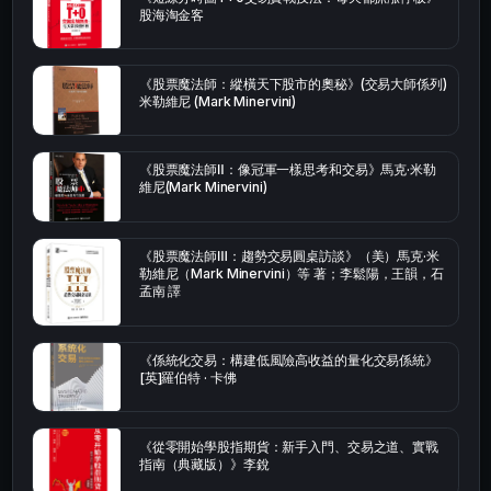
股海淘金客
《股票魔法師：縱橫天下股市的奧秘》(交易大師係列)
米勒維尼 (Mark Minervini)
《股票魔法師Ⅱ：像冠軍一樣思考和交易》馬克·米勒
維尼(Mark Minervini)
《股票魔法師Ⅲ：趨勢交易圓桌訪談》（美）馬克·米
勒維尼（Mark Minervini）等 著；李鬆陽，王韻，石
孟南 譯
《係統化交易：構建低風險高收益的量化交易係統》
[英]羅伯特 · 卡佛
《從零開始學股指期貨：新手入門、交易之道、實戰
指南（典藏版）》李銳