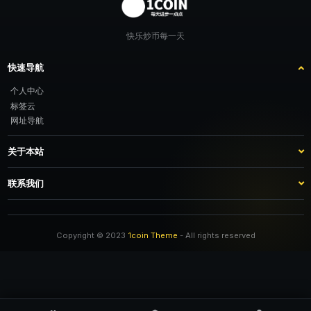
快乐炒币每一天
快速导航
个人中心
标签云
网址导航
关于本站
站点介绍
客服咨询
联系我们
推广计划
TG：@feimao2024 QQ：3261605442 微信：moto001com 新浪微博：三
倍好运_lv
Copyright © 2023
1coin Theme
- All rights reserved