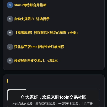
smc+肯特那合并指标
4
自动支撑阻力+进场提示
5
【视频教程】熊猫玩币K线后的秘密（全集）
6
汉化修正版smc智能资金订单指标
7
超短线剥头皮交易v1、v2版本
8
最便宜最实惠的科学上网工具
大家好，欢迎来到1coin交易社区
本站点永久免费，所有指标都免费，一切资料都免费，并且不开