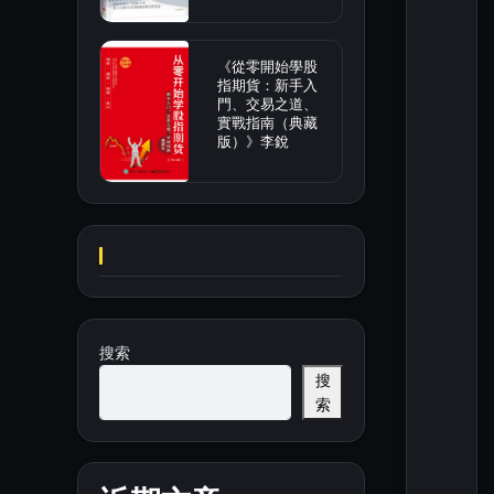
《從零開始學股
指期貨：新手入
門、交易之道、
實戰指南（典藏
版）》李銳
搜索
搜
索