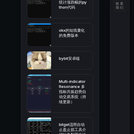
统计涨跌幅的py
联系
thon代码
我们
okx的短线量化
的免费版本
bybit安卓端
Multi-indicator
Resonance 多
指标共振趋势自
动交易系统（持
续更新）
bitget适用自动
止盈止损工具介