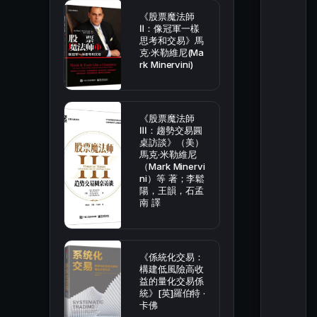
《股票魔法師
Ⅱ：像冠軍一樣
思考和交易》馬
克·米勒維尼(Ma
rk Minervini)
《股票魔法師
Ⅲ：趨勢交易圓
桌訪談》（美）
馬克·米勒維尼
（Mark Minervi
ni）等 著；李鬆
陽，王韻，石孟
南 譯
《係統化交易：
構建低風險高收
益的量化交易係
統》[英]羅伯特 ·
卡佛