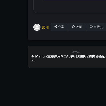
肥猫
分享
收藏
点赞(
0
)
上一篇
Mantra宣布停用MCA6并计划在Q2将内部验
半