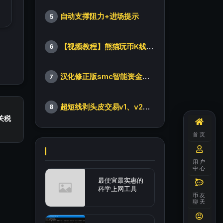
自动支撑阻力+进场提示
5
【视频教程】熊猫玩币K线后的秘密（全集）
6
汉化修正版smc智能资金订单指标
7
超短线剥头皮交易v1、v2版本
8
关税
首页
用户
中心
最便宜最实惠的
科学上网工具
币友
聊天