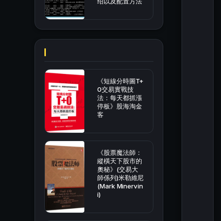
绍以及配置方法
《短線分時圖T+
0交易實戰技
法：每天都抓漲
停板》股海淘金
客
《股票魔法師：
縱橫天下股市的
奧秘》(交易大
師係列)米勒維尼
(Mark Minervin
i)