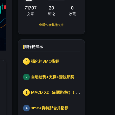
71707
20
0
文章
评论
收藏
查看作者其他文章
排行榜展示
强化的SMC指标
1
自动趋势+支撑+斐波那契+箱体
2
MACD XD（副图指标））修改版
3
smc+肯特那合并指标
4