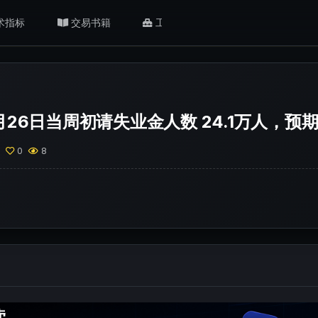
术指标
交易书籍
工具/返佣
肥猫观点
26日当周初请失业金人数 24.1万人，预期
0
0
8