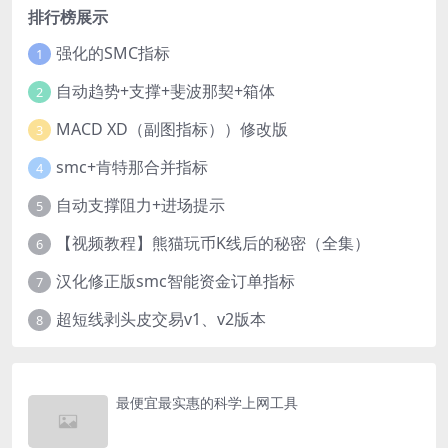
排行榜展示
强化的SMC指标
1
自动趋势+支撑+斐波那契+箱体
2
MACD XD（副图指标））修改版
3
smc+肯特那合并指标
4
自动支撑阻力+进场提示
5
【视频教程】熊猫玩币K线后的秘密（全集）
6
汉化修正版smc智能资金订单指标
7
超短线剥头皮交易v1、v2版本
8
最便宜最实惠的科学上网工具