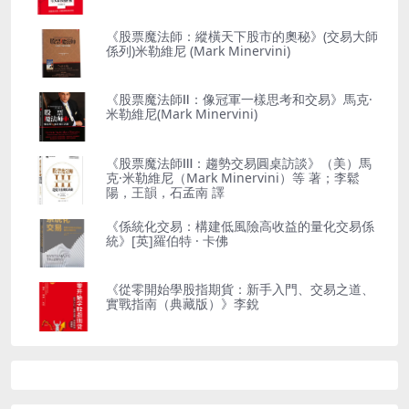
《股票魔法師：縱橫天下股市的奧秘》(交易大師
係列)米勒維尼 (Mark Minervini)
《股票魔法師Ⅱ：像冠軍一樣思考和交易》馬克·
米勒維尼(Mark Minervini)
《股票魔法師Ⅲ：趨勢交易圓桌訪談》（美）馬
克·米勒維尼（Mark Minervini）等 著；李鬆
陽，王韻，石孟南 譯
《係統化交易：構建低風險高收益的量化交易係
統》[英]羅伯特 · 卡佛
《從零開始學股指期貨：新手入門、交易之道、
實戰指南（典藏版）》李銳